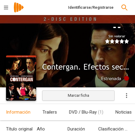
Identificarse/Registrarse
--
Sin valorar
Contergan. Efectos secundarios
Estrenada
Marcar ficha
Información
Trailers
DVD / Blu-Ray
(1)
Noticias
Título original
Año
Duración
Clasificación por edades