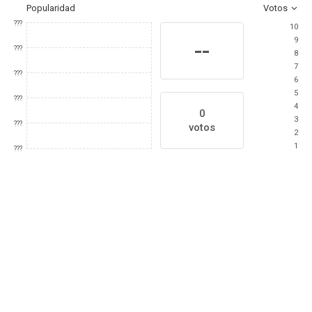
Popularidad
Votos
???
10
9
--
???
8
7
???
6
5
???
4
0
3
???
votos
2
1
???