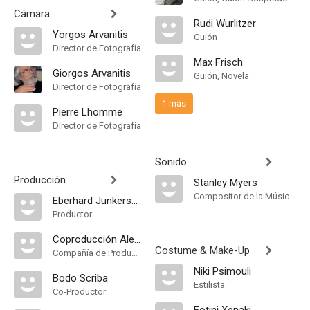
Cámara
Rudi Wurlitzer
Yorgos Arvanitis
Guión
Director de Fotografía
Max Frisch
Giorgos Arvanitis
Guión, Novela
Director de Fotografía
1 más
Pierre Lhomme
Director de Fotografía
Sonido
Producción
Stanley Myers
Compositor de la Música Original
Eberhard Junkersdorf
Productor
Coproducción Alemania-Francia
Costume & Make-Up
Compañía de Produccion
Niki Psimouli
Bodo Scriba
Estilista
Co-Productor