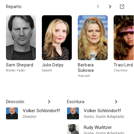
Reparto
Sam Shepard
Julie Delpy
Barbara
Traci Lind
Sukowa
Walter Faber
Sabeth
Charlene
Hannah
Dirección
Escritura
Volker Schlöndorff
Volker Schlöndorff
Director
Guión, Guión Adaptado
Rudy Wurlitzer
Guión, Guión Adaptado