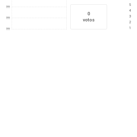
5
???
4
0
3
???
votos
2
1
???