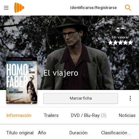
Identificarse/Registrarse
--
Sin valorar
El viajero
Marcar ficha
Estrenada
Información
Trailers
DVD / Blu-Ray
(3)
Noticias
Título original
Año
Duración
Clasificación por edades