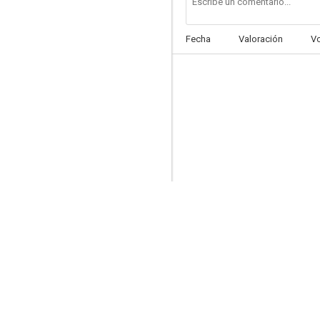
Fecha
Valoración
V
La Leyenda de Lucy Keyes
6.5
Wiener-Dog
6.3