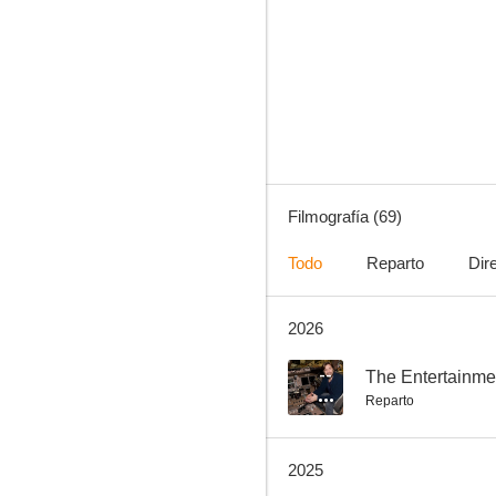
Antes del atardecer
7.4
Filmografía (69)
Todo
Reparto
Dir
2026
Los tres mosqueteros
7.8
--
The Entertainme
Reparto
2025