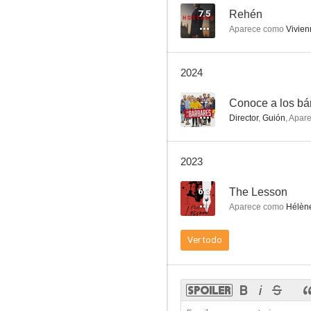
7.5
Rehén
Aparece como
Vivien
Waking Life
2024
7.3
--
Conoce a los bá
Director
,
Guión
,
Apar
2023
6.3
The Lesson
Aparece como
Hélène
Tres colores: Blanco
Ver todo
7.0