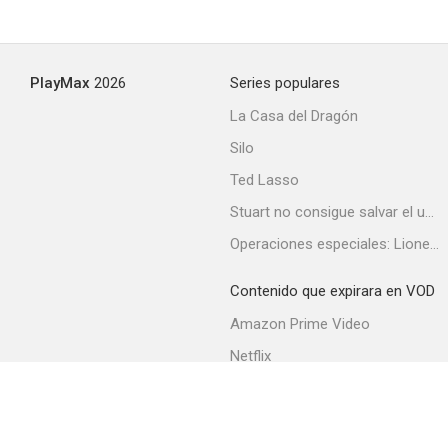
Un regalo muy especial
PlayMax
2026
Series populares
--
La Casa del Dragón
Silo
Ted Lasso
Stuart no consigue salvar el universo
Operaciones especiales: Lioness
Contenido que expirara en VOD
El viajero
Amazon Prime Video
--
Netflix
Filmin
Movistar+