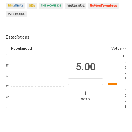
Estadísticas
Popularidad
Votos
???
10
9
5.00
???
8
7
???
6
5
???
4
1
3
???
voto
2
1
???