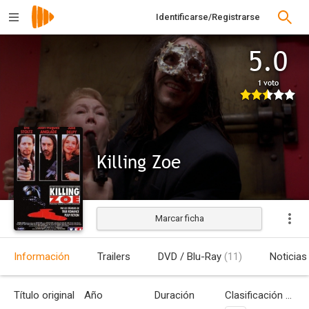
Identificarse/Registrarse
5.0
1 voto
Killing Zoe
Marcar ficha
Estrenada
Información
Trailers
DVD / Blu-Ray
(11)
Noticias
Título original
Año
Duración
Clasificación por edades