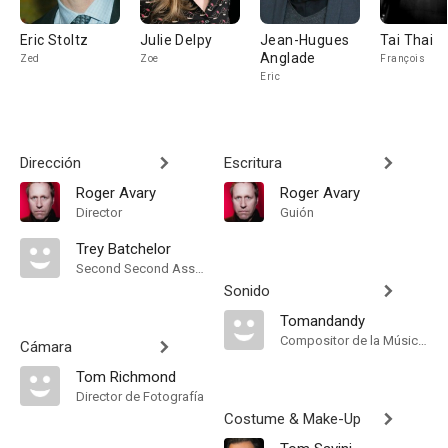
Eric Stoltz
Julie Delpy
Jean-Hugues
Tai Thai
Anglade
Zed
Zoe
François
Eric
Dirección
Escritura
Roger Avary
Roger Avary
Director
Guión
Trey Batchelor
Second Second Assistant Director
Sonido
Tomandandy
Compositor de la Música Original
Cámara
Tom Richmond
Director de Fotografía
Costume & Make-Up