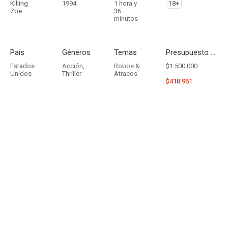
Killing
1994
1 hora y
18+
Zoe
36
minutos
País
Géneros
Temas
Presupuesto - Ingresos
Estados
Acción
,
Robos &
$1.500.000
Unidos
Thriller
Atracos
-
$418.961