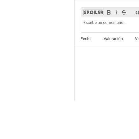
Salt & Gold
Fecha
Valoración
V
--
Auf Achse
--