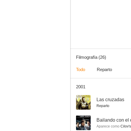
Crimen en Los Alpes
--
Filmografía (26)
Todo
Reparto
2001
Enemigos mortales
--
5.3
Las cruzadas
Reparto
--
Bailando con el 
Aparece como
Cilov'