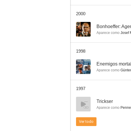
2000
Terre indigo
--
Bonhoeffer: Agen
Aparece como
Josef 
--
1998
--
Enemigos morta
Aparece como
Günter
1997
El viajero
--
Trickser
--
Aparece como
Penne
Ver todo