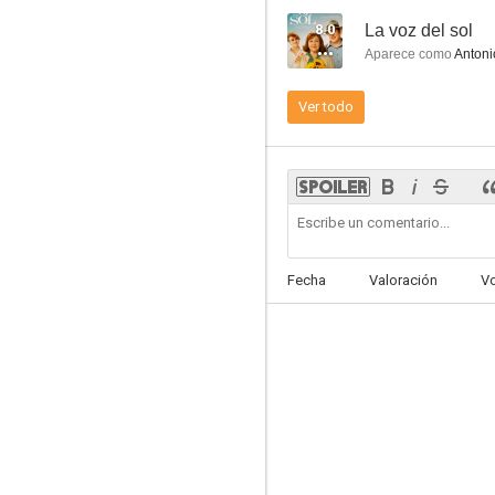
Gente hablando
8.0
La voz del sol
8.1
Aparece como
Antoni
Ver todo
A Esmorga
Fecha
Valoración
V
7.9