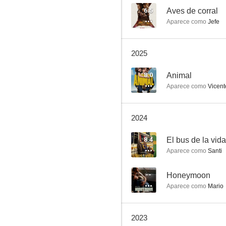
6.6
6.5
Aves de corral
Aparece como
Jefe
2025
8.0
Animal
Aparece como
Vicent
El aviso
2024
8.9
8.4
El bus de la vida
Aparece como
Santi
--
Honeymoon
Aparece como
Mario
2023