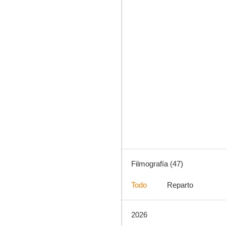
La que se avecina
7.7
Filmografía (47)
Todo
Reparto
2026
Celda 211