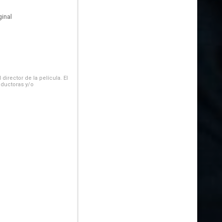
inal
irector de la película. El
oductoras y/o