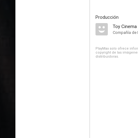
Producción
Toy Cinema
Compañía de 
PlayMax solo ofrece inform
copyright de las imágenes
distribuidoras.