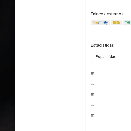
Enlaces externos
Estadísticas
Popularidad
???
???
???
???
???
???