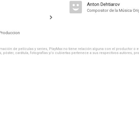
Anton Dehtiarov
Compositor de la Música Orig
Produccion
ación de películas y series, PlayMax no tiene relación alguna con el productor o el d
, póster, carátula, fotografías y/o cubiertas pertenece a sus respectivos autores, pr