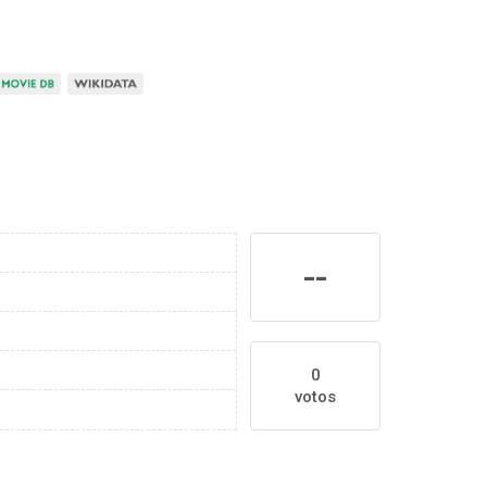
--
0
votos