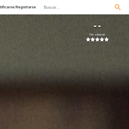
tificarse/Registrarse
--
Sin valorar