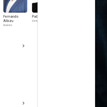
Fernando
Pablo Derqui
Silvia Zhou
Antonio Du
Albizu
'Morris'
Víctor
Sayaka
Andrés
Mario