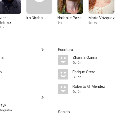
vier
Ira Nirsha
Nathalie Poza
María Vázquez
tiérrez
Eva
Santos
los
Escritura
na
Zhanna Ozirna
Guión
ro
Enrique Otero
Guión
Roberto G. Méndez
Guión
Usyk
tografía
Sonido