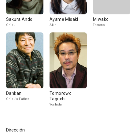
Sakura Ando
Ayame Misaki
Miwako
Chizu
Akie
Tomono
Dankan
Tomorowo
Taguchi
Chizu's Father
Yoshida
Dirección