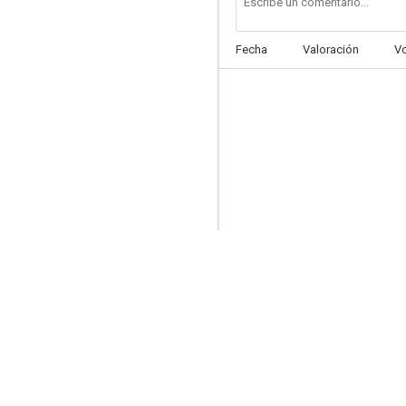
Fecha
Valoración
V
Evergreen Love
--
Cafe Isobe
--