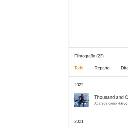
Doppelganger
6.9
Filmografía (23)
Todo
Reparto
Dir
2022
Boiling Point
4.8
--
Thousand and O
Aparece como
Haruo 
2021