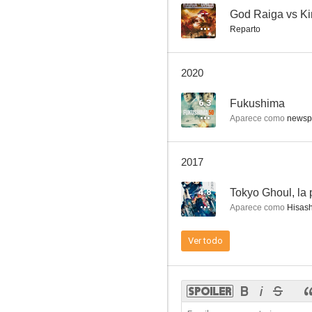
--
God Raiga vs K
Reparto
Tokyo Ghoul, la película
2020
--
6.3
Fukushima
Aparece como
newspa
2017
4.8
Tokyo Ghoul, la 
Aparece como
Hisash
Extraneous Matter
Ver todo
--