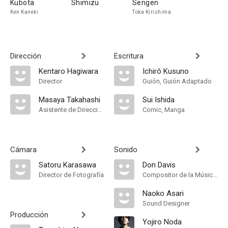
Kubota
Shimizu
Sengen
Ken Kaneki
Toka Kirishima
Dirección
Escritura
Kentaro Hagiwara
Ichirô Kusuno
Director
Guión, Guión Adaptado
Masaya Takahashi
Sui Ishida
Asistente de Dirección
Comic, Manga
Cámara
Sonido
Satoru Karasawa
Don Davis
Director de Fotografía
Compositor de la Música Original
Naoko Asari
Sound Designer
Producción
Yojiro Noda