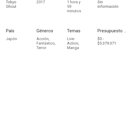
Tokyo
2017
1 hora y
Sin
Ghoul
59
información
minutos
País
Géneros
Temas
Presupuesto - Ingresos
Japón
Acción
,
Live-
$0 -
Fantástico
,
Action
,
$5.379.371
Terror
Manga