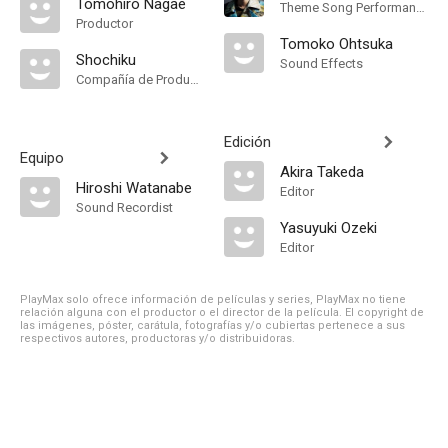
Tomohiro Nagae
Theme Song Performance
Productor
Tomoko Ohtsuka
Shochiku
Sound Effects
Compañía de Produccion
Edición
Equipo
Akira Takeda
Hiroshi Watanabe
Editor
Sound Recordist
Yasuyuki Ozeki
Editor
PlayMax solo ofrece información de películas y series, PlayMax no tiene
relación alguna con el productor o el director de la película. El copyright de
las imágenes, póster, carátula, fotografías y/o cubiertas pertenece a sus
respectivos autores, productoras y/o distribuidoras.