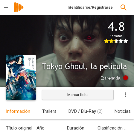
Identificarse/Registrarse
4.8
15 votos
Tokyo Ghoul, la película
Estrenada
Marcar ficha
Información
Trailers
DVD / Blu-Ray
(2)
Noticias
Título original
Año
Duración
Clasificación por edades