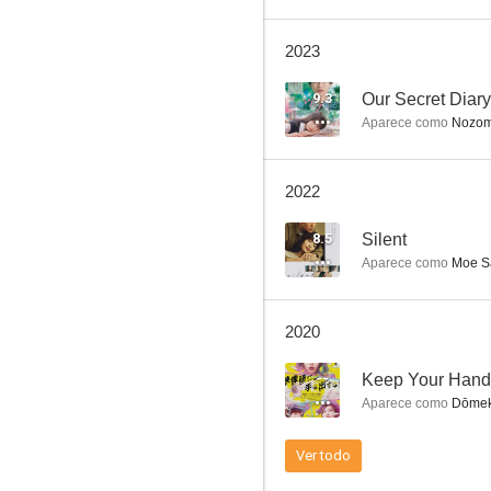
2023
Buzzy Noise
9.3
Our Secret Diary
Aparece como
Nozom
--
2022
8.5
Silent
Aparece como
Moe S
2020
Tora-san, Welcome Back!
--
Keep Your Hands
--
Aparece como
Dōmek
Ver todo