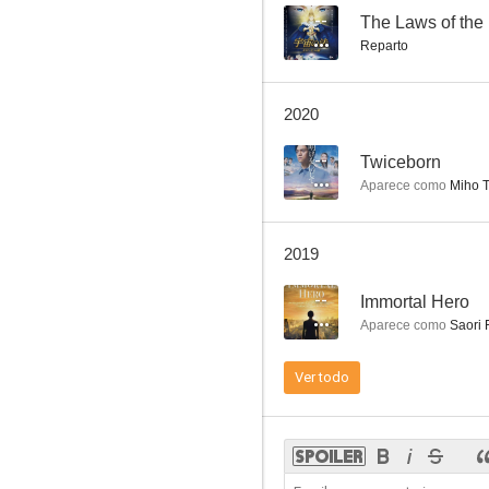
--
The Laws of the
Reparto
Laughing Lucky Cats
2020
--
--
Twiceborn
Aparece como
Miho T
2019
--
Immortal Hero
Aparece como
Saori 
Deep Red Love
Ver todo
--