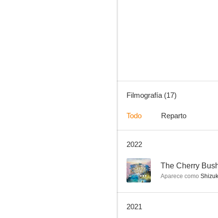
Tokyo Ghoul, la película
--
Filmografía (17)
Todo
Reparto
2022
Twiceborn
--
--
The Cherry Bus
Aparece como
Shizuk
2021