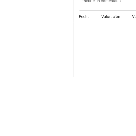
Fecha
Valoración
V
Supermarket Woman