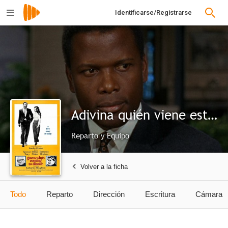
Identificarse/Registrarse
Adivina quién viene esta noche
Reparto y Equipo
Volver a la ficha
Todo
Reparto
Dirección
Escritura
Cámara