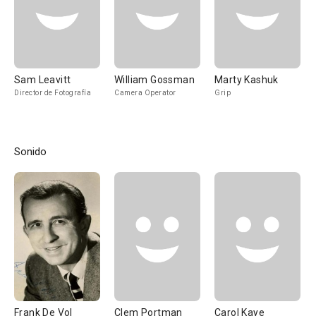
Sam Leavitt
William Gossman
Marty Kashuk
Director de Fotografía
Camera Operator
Grip
Sonido
Frank De Vol
Clem Portman
Carol Kaye