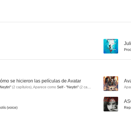
El proyecto Adam
El ladrón de palabras
Colombi
6.4
6.2
--
Jul
Prod
mo se hicieron las películas de Avatar
7.7
Ava
Neytiri"
(
2
capítulos
)
,
Aparece como
Self - "Neytiri"
(
2
capítulos
)
Apa
Los perdedores
Adivina quién
En el punto 
--
ASC
9.5
8.6
lís (voice)
Rep