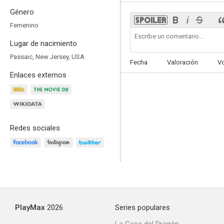
Género
Femenino
Lugar de nacimiento
Emilia Pérez
Passaic, New Jersey, USA
Fecha
Valoración
V
8.3
Enlaces externos
Redes sociales
Drumline
7.5
PlayMax
2026
Series populares