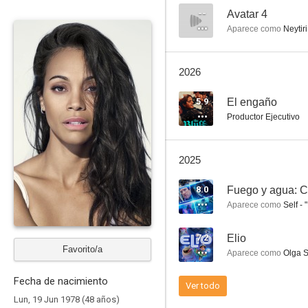
--
Avatar 4
Aparece como
Neytiri
Elio
2026
6.8
5.9
El engaño
Productor Ejecutivo
2025
8.0
Fuego y agua: Có
Aparece como
Self - "
Vivir de noche
7.2
Elio
4.7
Favorito/a
Aparece como
Olga So
Fecha de nacimiento
Ver todo
Lun, 19 Jun 1978 (48 años)