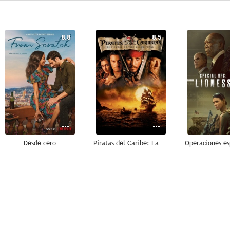
8.8
8.5
Desde cero
Piratas del Caribe: La maldición de la Perla Negra
8.2
8.1