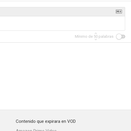
l éxito
Maya y los tres
Después del sexo
Mínimo de
50
palabras
7.8
7.7
7.6
de Spock
Ley y orden
Haven
7.0
7.0
7.0
Contenido que expirara en VOD