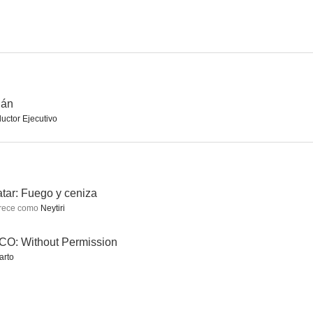
ana
Ladrones
Ámsterdam
6.2
5.8
5.6
ián
uctor Ejecutivo
tar: Fuego y ceniza
rece como
Neytiri
de mira
Un funeral de muerte
I Kill Giants
O: Without Permission
8.6
8.4
8.4
arto