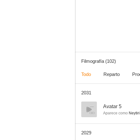
Avatar
7.8
Filmografía (102)
Todo
Reparto
Pro
2031
La terminal
7.2
--
Avatar 5
Aparece como
Neytiri
2029