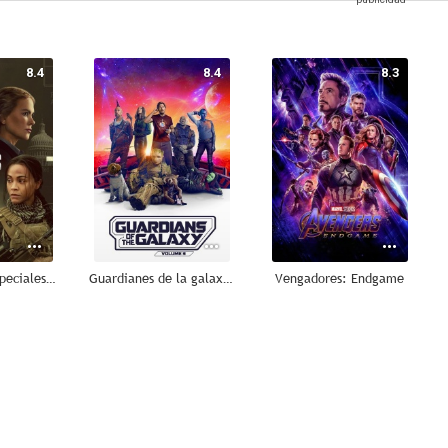
8.4
8.4
8.3
Operaciones especiales: Lioness
Guardianes de la galaxia Vol. 3
Vengadores: Endgame
8.1
8.0
8.0