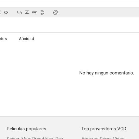
La historia de la ciencia ficción
My Little Pony: La Película
El ritmo de
otos
Afinidad
8.0
8.0
No hay ningun comentario.
Fuego y agua: Cómo se hicieron las películas de Avatar
La maldición
Por el amor 
7.2
7.2
Peliculas populares
Top proveedores VOD