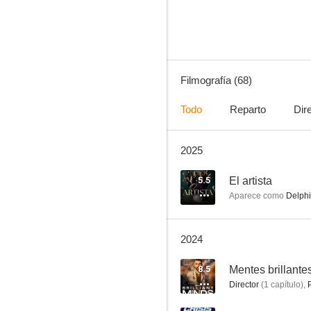
8.5
Filmografía (68)
Todo
Reparto
Dir
2025
Hannibal
8.2
5.5
El artista
Aparece como
Delphi
2024
8.5
Mentes brillante
Director
(
1
capítulo
)
,