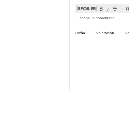
Snowden
7.2
Fecha
Valoración
V
Dime con cuántos
5.9