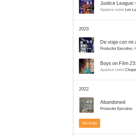
Girls
8.5
Justice League: C
Aparece como
Lex Lu
7.8
2023
5.0
De viaje con mi
Productor Ejecutivo
,
A
--
Boys on Film 23
Aparece como
Chape
Star Trek
7.6
2022
4.5
Abandoned
Productor Ejecutivo
Ver todo