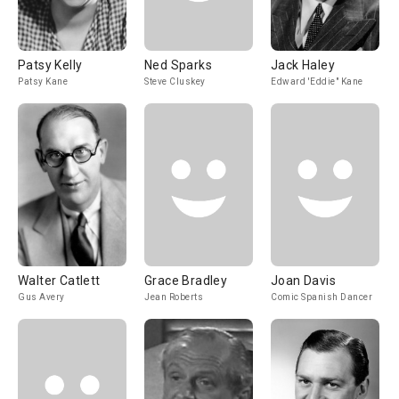
Patsy Kelly
Ned Sparks
Jack Haley
Patsy Kane
Steve Cluskey
Edward 'Eddie" Kane
Walter Catlett
Grace Bradley
Joan Davis
Gus Avery
Jean Roberts
Comic Spanish Dancer