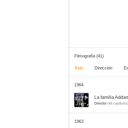
El agente Burke
--
Filmografía (41)
Todo
Dirección
Es
1964
Ajedrez fatal
--
9.3
La familia Adda
Director
(
48
capítulos
1963