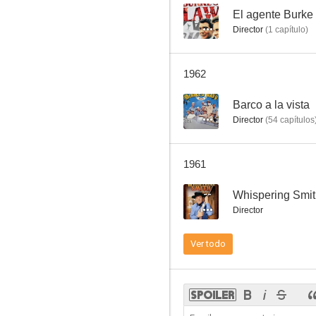
--
El agente Burke
Director
(
1
capítulo
)
El representante de la ley
1962
--
--
Barco a la vista
Director
(
54
capítulos
1961
--
Whispering Smi
Director
Caravana
Ver todo
--