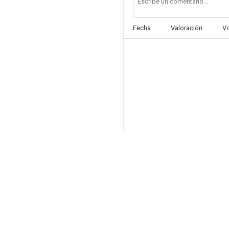
Fecha
Valoración
V
Jane Wyman Presents The Fireside Theatre
--
Faldas a bordo
--