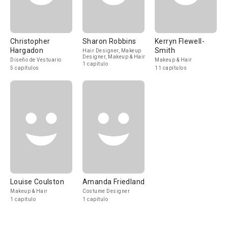
Christopher
Sharon Robbins
Kerryn Flewell-
Hargadon
Smith
Hair Designer, Makeup
Designer, Makeup & Hair
Diseño de Vestuario
Makeup & Hair
1 capítulo
5 capítulos
11 capítulos
Louise Coulston
Amanda Friedland
Makeup & Hair
Costume Designer
1 capítulo
1 capítulo