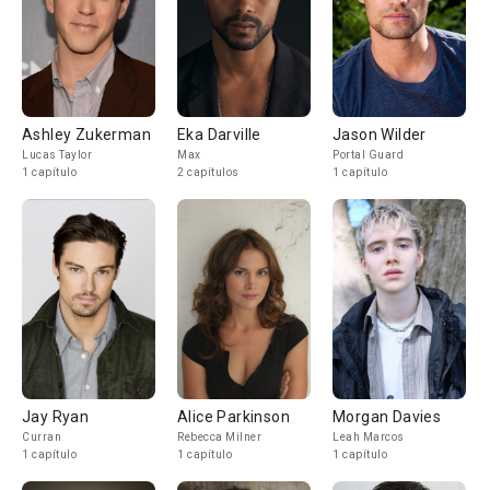
Ashley Zukerman
Eka Darville
Jason Wilder
Lucas Taylor
Max
Portal Guard
1 capítulo
2 capítulos
1 capítulo
Jay Ryan
Alice Parkinson
Morgan Davies
Curran
Rebecca Milner
Leah Marcos
1 capítulo
1 capítulo
1 capítulo