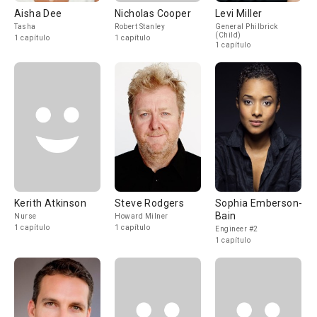
Aisha Dee
Nicholas Cooper
Levi Miller
Tasha
Robert Stanley
General Philbrick
(Child)
1 capítulo
1 capítulo
1 capítulo
Kerith Atkinson
Steve Rodgers
Sophia Emberson-
Bain
Nurse
Howard Milner
1 capítulo
1 capítulo
Engineer #2
1 capítulo