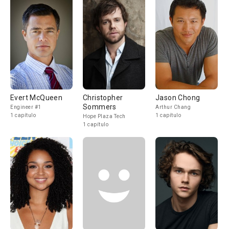
Evert McQueen
Christopher
Jason Chong
Sommers
Engineer #1
Arthur Chang
1 capítulo
1 capítulo
Hope Plaza Tech
1 capítulo