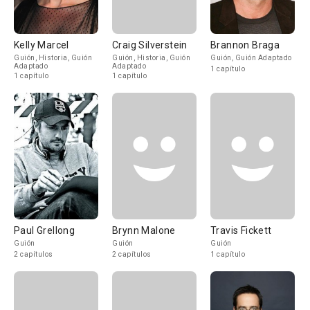
Kelly Marcel
Craig Silverstein
Brannon Braga
Guión, Historia, Guión
Guión, Historia, Guión
Guión, Guión Adaptado
Adaptado
Adaptado
1 capítulo
1 capítulo
1 capítulo
Paul Grellong
Brynn Malone
Travis Fickett
Guión
Guión
Guión
2 capítulos
2 capítulos
1 capítulo