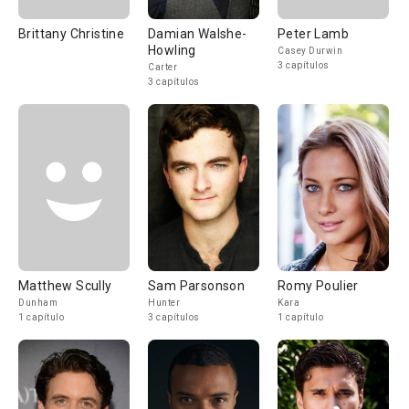
Brittany Christine
Damian Walshe-
Peter Lamb
Howling
Casey Durwin
3 capítulos
Carter
3 capítulos
Matthew Scully
Sam Parsonson
Romy Poulier
Dunham
Hunter
Kara
1 capítulo
3 capítulos
1 capítulo