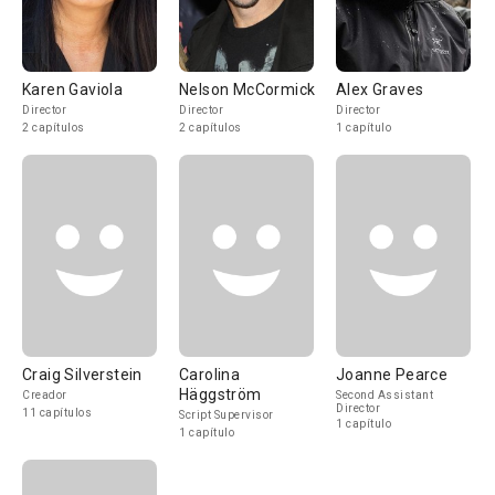
Karen Gaviola
Nelson McCormick
Alex Graves
Director
Director
Director
2 capítulos
2 capítulos
1 capítulo
Craig Silverstein
Carolina
Joanne Pearce
Häggström
Creador
Second Assistant
Director
11 capítulos
Script Supervisor
1 capítulo
1 capítulo