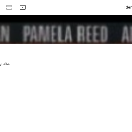
Iden
rafía.