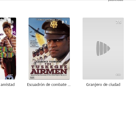
8.3
8.1
7.5
a amistad
Escuadrón de combate 332
Granjero de ciudad
6.0
5.1
4.5