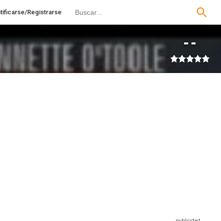
tificarse/Registrarse
--