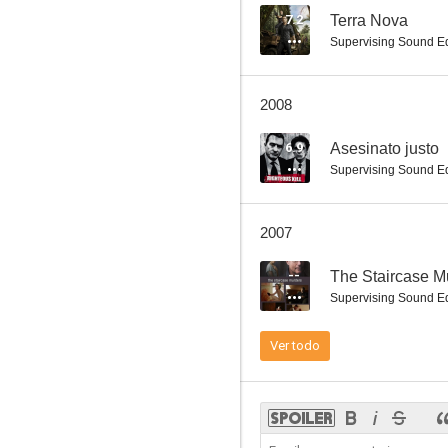
7.2
Terra Nova
Supervising Sound Ed
Código rojo
2008
--
6.9
Asesinato justo
Supervising Sound Ed
2007
--
The Staircase M
Supervising Sound Ed
Durmiendo con el demonio
Ver todo
--