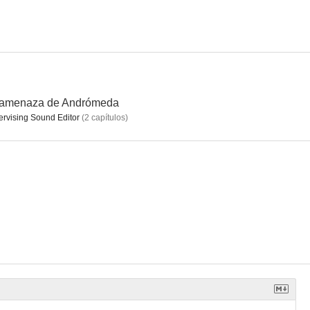
final
Invasión de hogar
El coraje de una madre
--
--
--
 amenaza de Andrómeda
rvising Sound Editor
(
2
capítulos
)
 Jessica
Muerte en pequeñas dosis
Una ardiente pasión
--
--
--