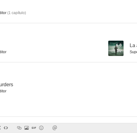
itor
(
1
capítulo
)
Falcone: Un juez contra la mafia
The Day Lincoln Was Shot
Descenso 
--
--
6.0
La
itor
Supe
urders
itor
The Siege at Ruby Ridge
El hombre de la casa de al lado
El triunfo de
--
--