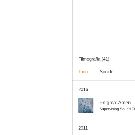
Norte y Sur: Cielo e Infierno
--
Filmografía (41)
Todo
Sonido
2016
Enigma: Amen
--
--
Enigma: Amen
Supervising Sound Ed
2011