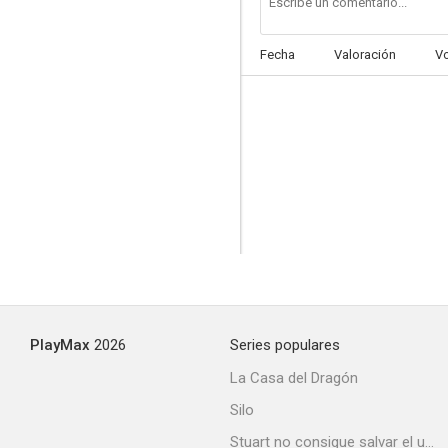
Fecha
Valoración
V
El retrato
--
PlayMax
2026
Series populares
Laguna ardiente
La Casa del Dragón
Silo
Stuart no consigue salvar el universo