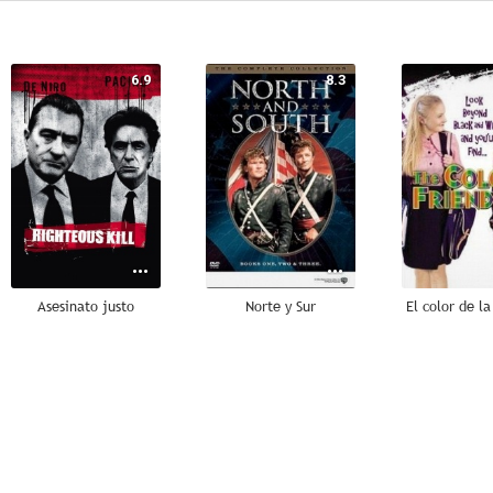
6.9
8.3
Asesinato justo
Norte y Sur
El color de l
7.0
6.0