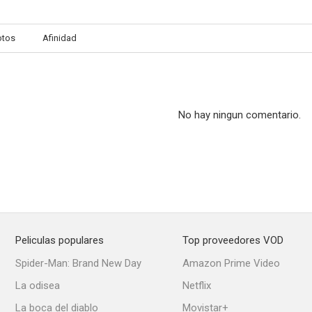
otos
Afinidad
Miedo en las calles
Blind Spot
Rescate en l
--
--
No hay ningun comentario.
Peliculas populares
Top proveedores VOD
Foxfire
Inocencia peligrosa
Spider-Man: Brand New Day
Amazon Prime Video
La odisea
Netflix
La boca del diablo
Movistar+