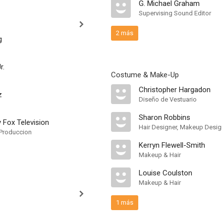
G. Michael Graham
Supervising Sound Editor
2 más
g
r.
Costume & Make-Up
Christopher Hargadon
z
Diseño de Vestuario
Sharon Robbins
 Fox Television
Hair Designer, Makeup Desig
Produccion
Kerryn Flewell-Smith
Makeup & Hair
Louise Coulston
Makeup & Hair
1 más