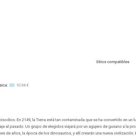
Sitios compatibles
sica:
SD
10.94 €
pisodios. En 2149, la Tierra está tan contaminada que se ha convertido en un l
aje al pasado. Un grupo de elegidos viajará por un agujero de gusano a la prop
s de años, la época de los dinosaurios, y allí crearán una nueva civilización. E