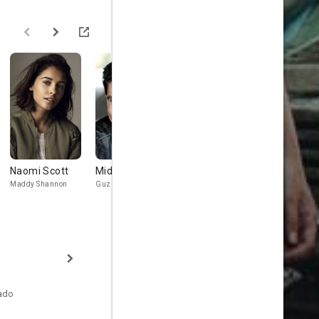
Naomi Scott
Mido Hamada
Alana Mansour
Stephen L
Maddy Shannon
Guzman
Zoe Shannon
Commander
Nathaniel Tayl
tado