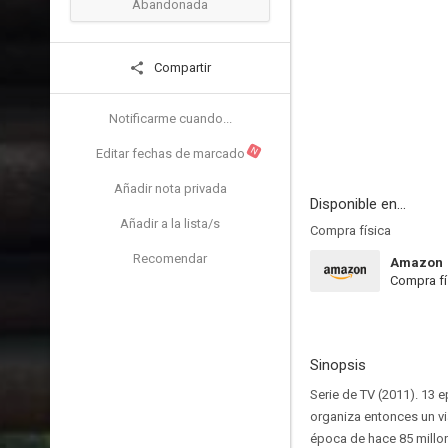
Abandonada
Compartir
Notificarme cuando...
N
Editar fechas de marcado
Añadir nota privada
Disponible en...
Añadir a la lista/s
Compra física
Recomendar
Amazon
Compra fí
Sinopsis
Serie de TV (2011). 13 e
organiza entonces un vi
época de hace 85 millone