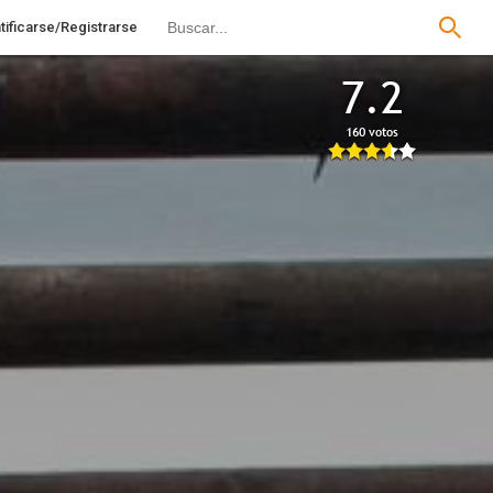
tificarse/Registrarse
7.2
160 votos