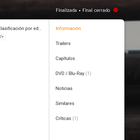
Finalizada • Final cerrado
Clasificación por edades
Información
7+
Trailers
Capítulos
DVD / Blu-Ray
(1)
Noticias
Similares
Críticas
(1)