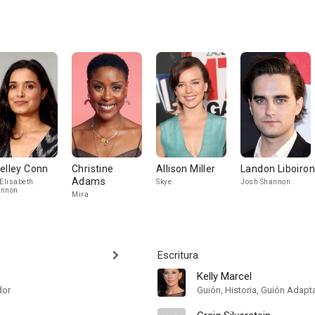
elley Conn
Christine
Allison Miller
Landon Liboiron
Adams
 Elisabeth
Skye
Josh Shannon
annon
Mira
Escritura
Kelly Marcel
dor
Guión, Historia, Guión Adap