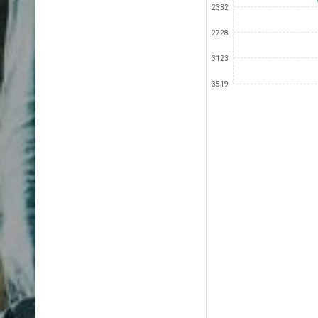
2332
2728
3123
3519