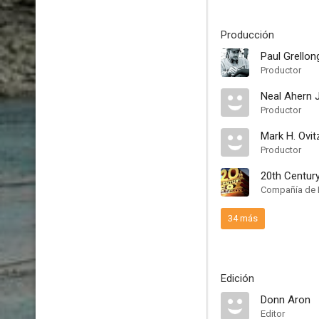
Producción
Paul Grellon
Productor
Neal Ahern J
Productor
Mark H. Ovit
Productor
20th Century
Compañía de 
34 más
Edición
Donn Aron
Editor