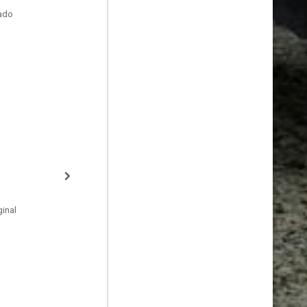
tado
inal