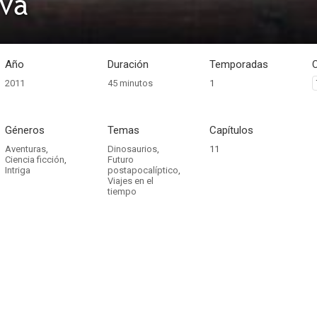
ova
Año
Duración
Temporadas
2011
45 minutos
1
Géneros
Temas
Capítulos
Aventuras
,
Dinosaurios
,
11
Ciencia ficción
,
Futuro
Intriga
postapocalíptico
,
Viajes en el
tiempo