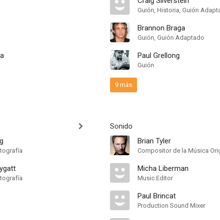
Craig Silverstein
Guión, Historia, Guión Adap
Brannon Braga
Guión, Guión Adaptado
la
Paul Grellong
Guión
9 más
Sonido
g
Brian Tyler
tografía
Compositor de la Música Orig
ygatt
Micha Liberman
tografía
Music Editor
Paul Brincat
Production Sound Mixer