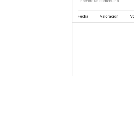
Fecha
Valoración
V
12:01, testigo del tiempo
5.5
Chase