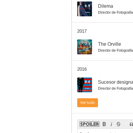
6.9
Dilema
Director de Fotografía
24: Legacy
2017
7.5
7.7
The Orville
Director de Fotografía
2016
8.4
Sucesor design
Director de Fotografía
Renegado
Ver todo
6.0