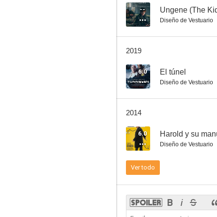
--
Ungene (The Ki
Diseño de Vestuario
Nightmare
2019
--
6.0
El túnel
Diseño de Vestuario
2014
6.0
Harold y su man
Diseño de Vestuario
Compañía Orheim
Ver todo