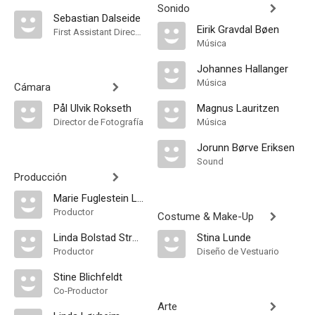
Sonido
Sebastian Dalseide
Eirik Gravdal Bøen
First Assistant Director
Música
Johannes Hallanger
Música
Cámara
Pål Ulvik Rokseth
Magnus Lauritzen
Director de Fotografía
Música
Jorunn Børve Eriksen
Sound
Producción
Marie Fuglestein Lægreid
Productor
Costume & Make-Up
Linda Bolstad Strønen
Stina Lunde
Productor
Diseño de Vestuario
Stine Blichfeldt
Co-Productor
Arte