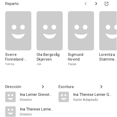
Reparto
Sverre
Ola Bergsvåg
Sigmund
Lorentza
Fonneland-
Skjerven
Hovind
Stømme
Jensen
Andersen
Tommy
Jon
Pappa
Dirección
Escritura
Ina Lerner Grevstad
Ina Therese Lerner Grevstad
Director
Guión Adaptado
Ina Therese Lerner Grevstad
Director