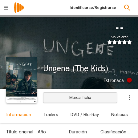
Identificarse/Registrarse
--
Sin valorar
Ungene (The Kids)
Estrenada
Marcar ficha
Información
Trailers
DVD / Blu-Ray
Noticias
Título original
Año
Duración
Clasificación por edades