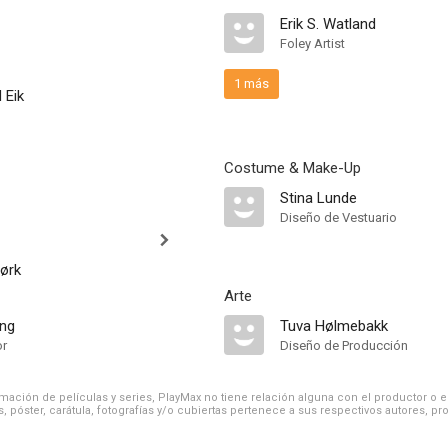
Erik S. Watland
Foley Artist
1 más
 Eik
Costume & Make-Up
Stina Lunde
Diseño de Vestuario
ørk
Arte
ing
Tuva Hølmebakk
or
Diseño de Producción
ación de películas y series, PlayMax no tiene relación alguna con el productor o el d
, póster, carátula, fotografías y/o cubiertas pertenece a sus respectivos autores, pr