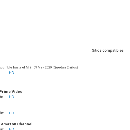
Sitios compatibles
sponible hasta el Mié, 09 May 2029 (Quedan 2 años)
HD
Prime Video
ón:
HD
ón:
HD
+ Amazon Channel
ón:
HD