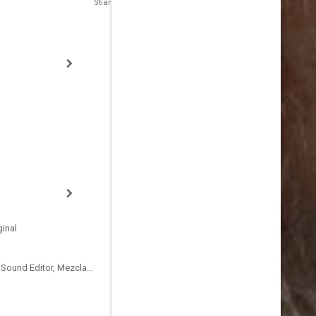
Stian Brandt
Solveig Brandt
inal
Sound Designer, Supervising Sound Editor, Mezclador de Re-Grabación de Sonido