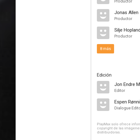
Productor
Jonas Allen
Productor
Silje Hopland
Productor
8 más
Edición
Jon Endre M
Editor
Espen Rønn
Dialogue Edit
PlayMax solo ofrece inform
copyright de las imágenes
distribuidoras.