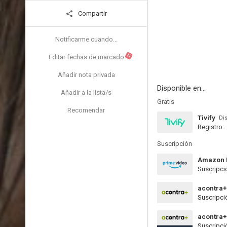
Compartir
Notificarme cuando...
N
Editar fechas de marcado
Añadir nota privada
Disponible en...
Añadir a la lista/s
Gratis
Recomendar
Tivify
Di
Registro:
Suscripción
Amazon 
Suscripci
acontra+
Suscripci
acontra
Suscripci