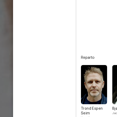
Reparto
Trond Espen
Bj
Seim
Ja