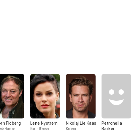
ørn Floberg
Lene Nystrøm
Nikolaj Lie Kaas
Petronella
Barker
cob Hamre
Karin Bjørge
Kniven