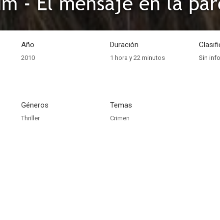
m - El mensaje en la pa
Año
Duración
Clasif
2010
1 hora y 22 minutos
Sin inf
Géneros
Temas
Thriller
Crimen