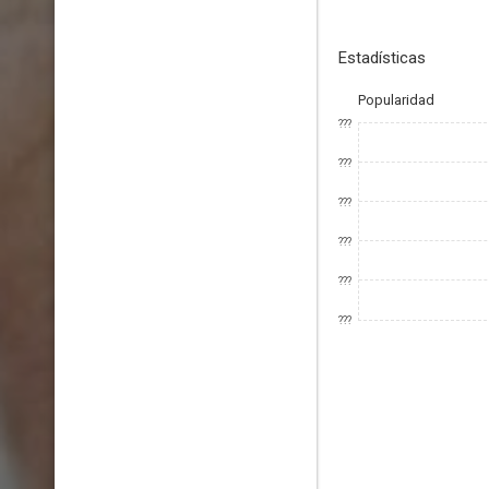
Estadísticas
Popularidad
???
???
???
???
???
???