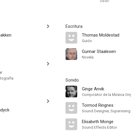
Sidsel
Escritura
bakken
Thomas Moldestad
Guión
Gunnar Staalesen
Novela
r
tografía
Sonido
Ginge Anvik
Compositor de la Música Orig
Tormod Ringnes
ndyck
Elisabeth Monge
Sound Effects Editor