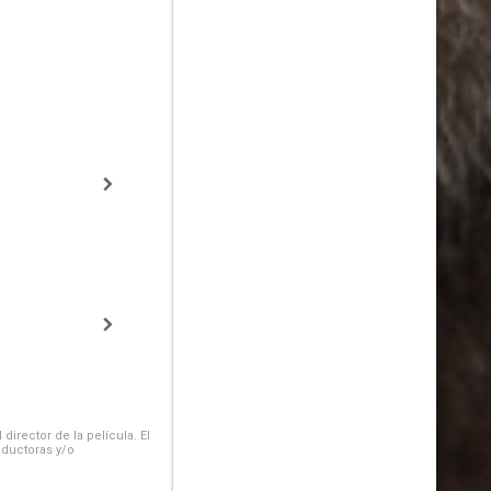
irector de la película. El
oductoras y/o