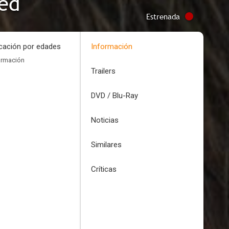
red
Estrenada
icación por edades
Información
ormación
Trailers
DVD / Blu-Ray
Noticias
Similares
Críticas