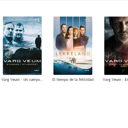
7.3
7.3
Varg Veum - Un cuerpo en la nevera
El tiempo de la felicidad
6.8
6.5