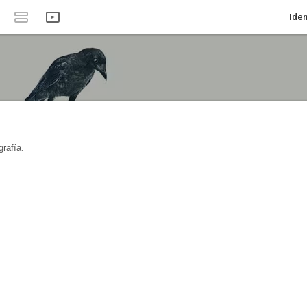
Iden
rafía.