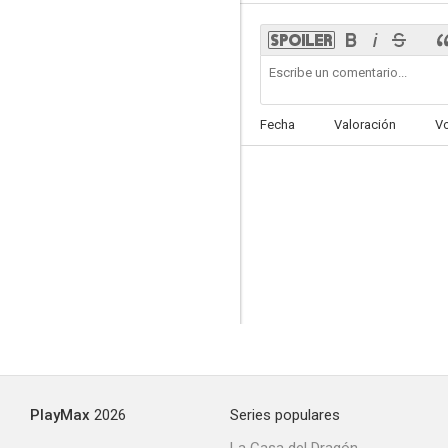
Cuando las burbujas estallan
Fecha
Valoración
V
--
Tommys Inferno
PlayMax
2026
Series populares