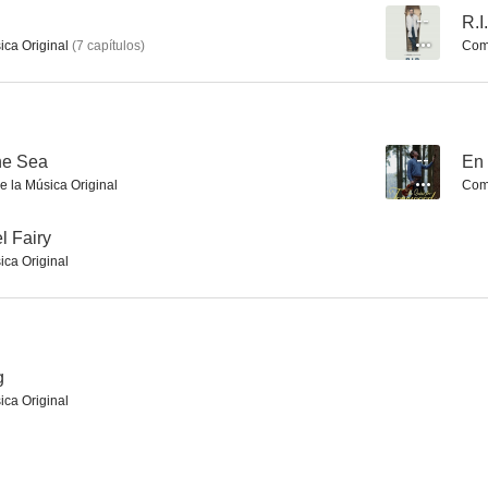
--
R.I
ica Original
(
7
capítulos
)
Comp
R.I.P. Henry
The School by the Sea
--
--
he Sea
--
En 
e la Música Original
Comp
l Fairy
ica Original
Bubble Bath
Eggg
g
--
--
ica Original