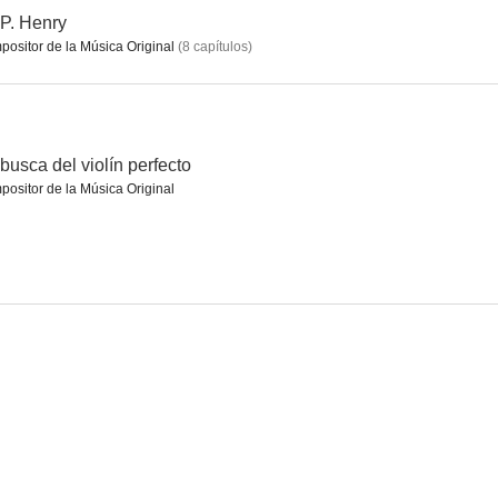
.P. Henry
ositor de la Música Original
(
8
capítulos
)
En busca del violín perfecto
Sihja - The Rebel Fairy
Diana's Wedding
--
--
--
busca del violín perfecto
ositor de la Música Original
Doctor Proctor Fart Powder
Viva Hate
Mountain Ash
--
--
--