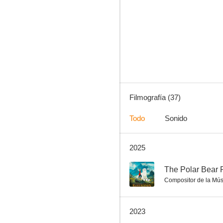
Varg Veum - Flores amargas
6.0
Filmografía (37)
Todo
Sonido
2025
El inadaptado
--
--
The Polar Bear 
Compositor de la Mús
2023