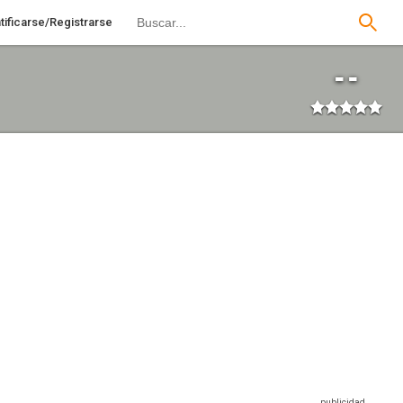
tificarse/Registrarse
--