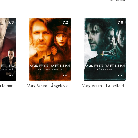
7.3
7.2
7.0
Varg Veum - En la noche todos los lobos son grises
Varg Veum - Ángeles caídos
Varg Veum - La bella durmiente
6.5
6.2
6.0