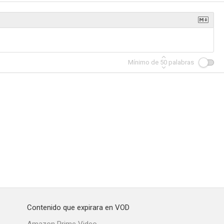
enus
Uro: las dos caras de la ley
White Trash
Mínimo de
50
palabras
Contenido que expirara en VOD