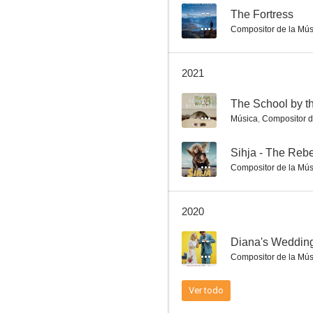
--
The Fortress
Compositor de la Mús
The Fortress
2021
--
--
The School by t
Música
,
Compositor d
--
Sihja - The Rebe
Compositor de la Mús
2020
Fuera de tono
--
Diana's Weddin
--
Compositor de la Mús
Ver todo