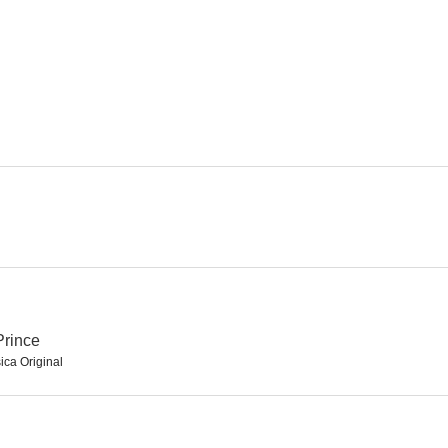
Varg Veum - Hasta que la muerte nos separe
Varg Veum - El mensaje en la pared
5.8
5.0
En busca del Palacio Dorado
Homesick
La ley de la
--
--
Prince
ica Original