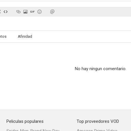
Sons of Norway
Vegas
Mars & V
otos
Afinidad
No hay ningun comentario.
Peliculas populares
Top proveedores VOD