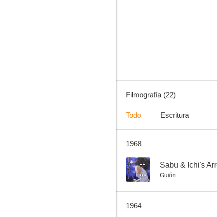
Yojinbô ichiba
--
Filmografía (22)
Todo
Escritura
1968
Bored Hatamoto: The Mystery of The Coral Mansion
--
--
Sabu & Ichi's Ar
Guión
1964