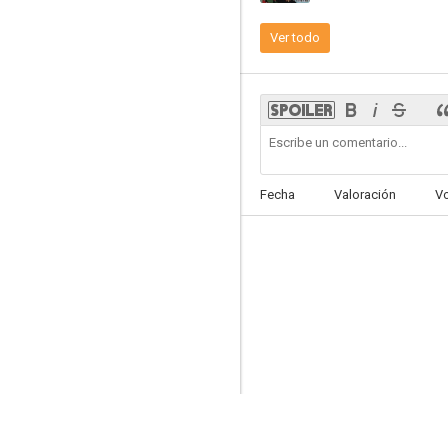
Ver todo
Magistrate Toyama 2: Fireball Magistrate
--
Fecha
Valoración
V
Ancient Coins
--