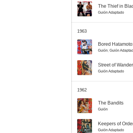
--
The Thief in Bla
Guión Adaptado
Edokko-hada
1963
--
--
Guión
,
Guión Adapta
--
Street of Wande
Guión Adaptado
1962
Oda Nobunaga: The Lucky Adventurer
--
The Bandits
--
Guión
--
Keepers of Orde
Guión Adaptado