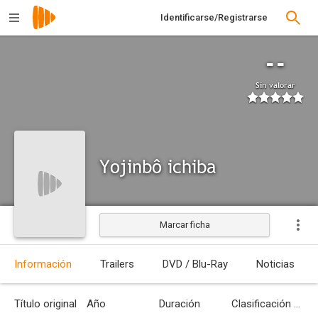
Identificarse/Registrarse
--
Sin valorar
Yojinbô ichiba
Marcar ficha
Información
Trailers
DVD / Blu-Ray
Noticias
Título original
Año
Duración
Clasificación por edades