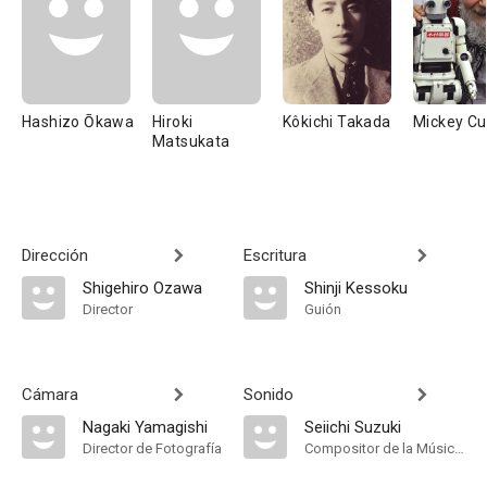
Hashizo Ōkawa
Hiroki
Kôkichi Takada
Mickey Cu
Matsukata
Dirección
Escritura
Shigehiro Ozawa
Shinji Kessoku
Director
Guión
Cámara
Sonido
Nagaki Yamagishi
Seiichi Suzuki
Director de Fotografía
Compositor de la Música Original