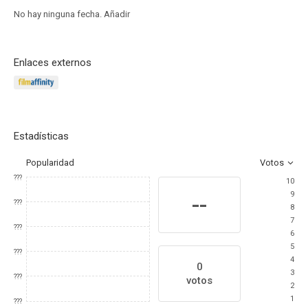
No hay ninguna fecha.
Añadir
Enlaces externos
Estadísticas
Popularidad
Votos
???
10
9
--
???
8
7
???
6
5
???
4
0
3
???
votos
2
1
???