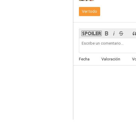
Ver todo
Shingo's Original Challenge: Conclusion
--
Fecha
Valoración
V
Lord Mito 2: The Nation's Vice-Shogun
--