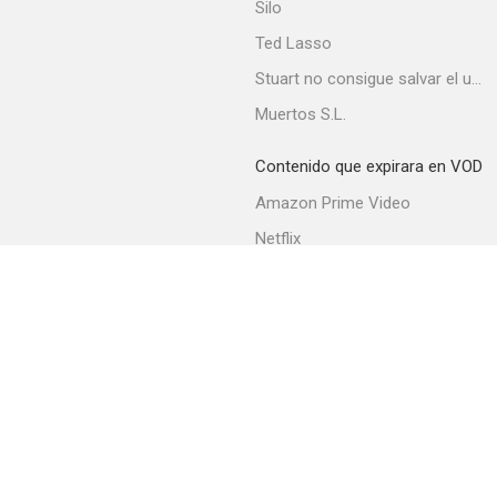
Silo
Ted Lasso
Stuart no consigue salvar el universo
Muertos S.L.
Contenido que expirara en VOD
Amazon Prime Video
Netflix
Filmin
Movistar+
Movistar+ Fibra