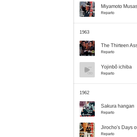
--
Reparto
The Bandits
1963
--
--
The Thirteen As
Reparto
--
Yojinbô ichiba
Reparto
1962
Flowers on the Road
--
Sakura hangan
--
Reparto
--
Jirocho's Days o
Reparto