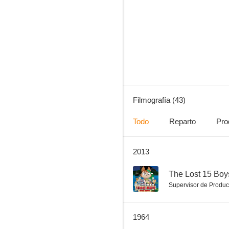
Miyamoto Musashi: The duel at Ichijoji (Miyamoto Musashi 4)
--
Filmografía (43)
Todo
Reparto
Pro
2013
The Mysterious Purple Hood
--
--
The Lost 15 Boys
Supervisor de Produc
1964