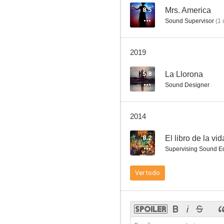
8.5
Mrs. America
Sound Supervisor
(
1
c
Pacific Rim
2019
6.9
5.8
La Llorona
Sound Designer
2014
8.2
El libro de la vid
Supervising Sound Ed
Herbie: A tope
Ver todo
6.6