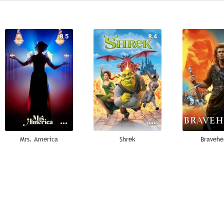
8.5
8.4
Mrs. America
Shrek
Bravehe
8.1
7.9