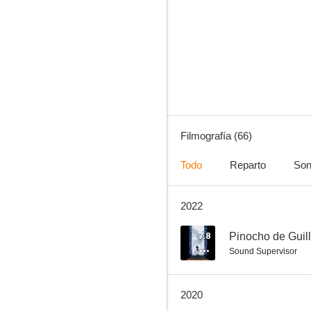
El libro de la vida
7.8
Filmografía (66)
Todo
Reparto
Son
2022
J.F.K.: Caso abierto
7.3
7.8
Pinocho de Guil
Sound Supervisor
2020