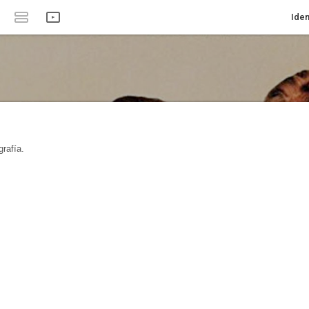
Iden
rafía.