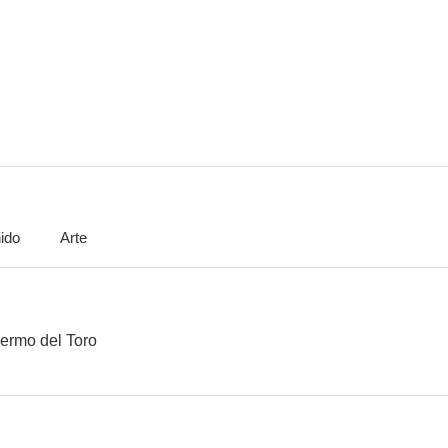
Kill Bill. Volumen 2
American Beauty
7.7
7.6
ido
Arte
El último mohicano
Nightcrawler
Nacido el cuatr
7.2
7.1
lermo del Toro