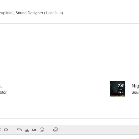
apítulo
)
,
Sound Designer
(
1
capítulo
)
El jurado
Underworld: Evolution
Blade 
6.8
6.8
a
7.6
Nig
itor
Sou
Evolution
Destino final
Game
6.6
6.6