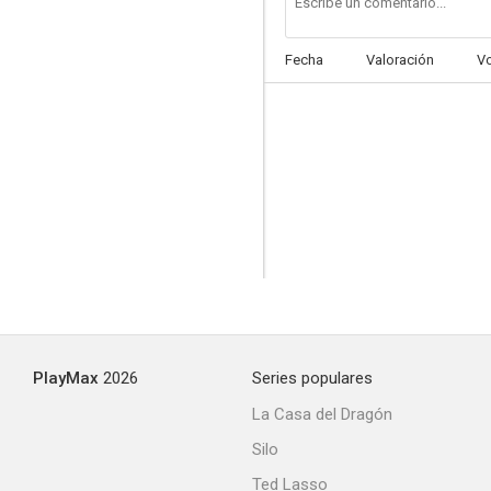
Fecha
Valoración
V
La tormenta perfecta
6.5
PlayMax
2026
Series populares
Máximo riesgo
La Casa del Dragón
6.2
Silo
Ted Lasso