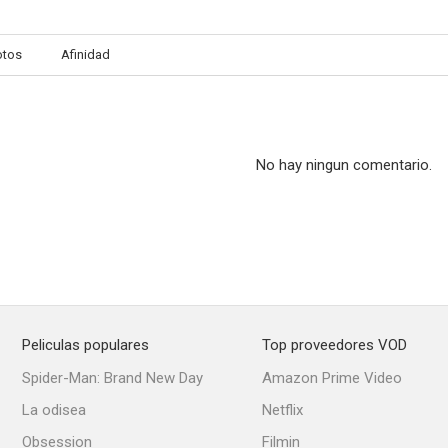
otos
Afinidad
Godzilla
Escapada perfecta
Riddi
6.4
6.4
No hay ningun comentario.
Peliculas populares
Top proveedores VOD
Darkman
Crank: Alto voltaje
El fin de l
Spider-Man: Brand New Day
Amazon Prime Video
6.0
5.8
La odisea
Netflix
Obsession
Filmin