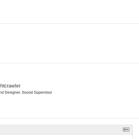
II
Las crónicas de Riddick
Asesinos natos
6.8
6.7
6.7
htcrawler
nd Designer
,
Sound Supervisor
r
Cariño, he encogido a los niños
Estallido
6.6
6.5
6.5