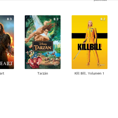
8.3
8.3
8.2
art
Tarzán
Kill Bill. Volumen 1
7.8
7.8
7.8