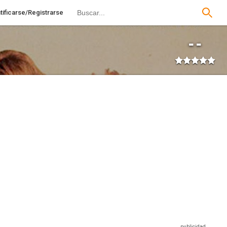
tificarse/Registrarse
--