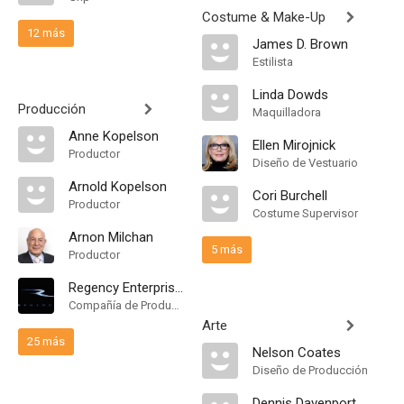
Costume & Make-Up
12 más
James D. Brown
Estilista
Linda Dowds
Producción
Maquilladora
Anne Kopelson
Ellen Mirojnick
Productor
Diseño de Vestuario
Arnold Kopelson
Cori Burchell
Productor
Costume Supervisor
Arnon Milchan
5 más
Productor
Regency Enterprises
Compañía de Produccion
Arte
25 más
Nelson Coates
Diseño de Producción
Dennis Davenport