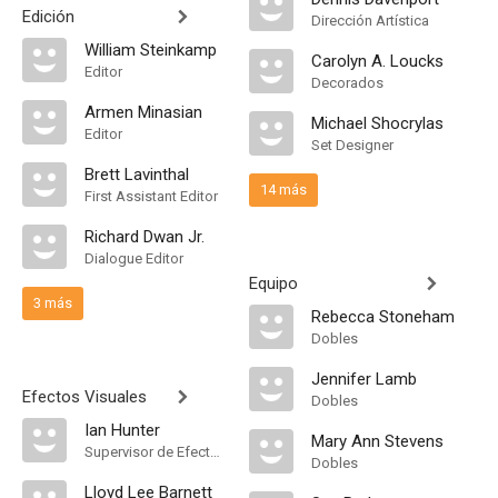
Edición
Dirección Artística
William Steinkamp
Carolyn A. Loucks
Editor
Decorados
Armen Minasian
Michael Shocrylas
Editor
Set Designer
Brett Lavinthal
14 más
First Assistant Editor
Richard Dwan Jr.
Dialogue Editor
Equipo
3 más
Rebecca Stoneham
Dobles
Jennifer Lamb
Efectos Visuales
Dobles
Ian Hunter
Mary Ann Stevens
Supervisor de Efectos Visuales
Dobles
Lloyd Lee Barnett