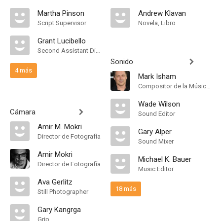
Martha Pinson
Andrew Klavan
Script Supervisor
Novela, Libro
Grant Lucibello
Second Assistant Director
Sonido
4 más
Mark Isham
Compositor de la Música Original
Wade Wilson
Cámara
Sound Editor
Amir M. Mokri
Gary Alper
Director de Fotografía
Sound Mixer
Amir Mokri
Michael K. Bauer
Director de Fotografía
Music Editor
Ava Gerlitz
18 más
Still Photographer
Gary Kangrga
Grip