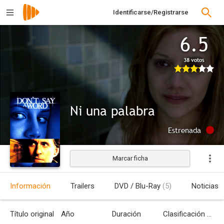
Identificarse/Registrarse
6.5
38 votos
Ni una palabra
Estrenada
Marcar ficha
Información
Trailers
DVD / Blu-Ray
(5)
Noticias
Título original
Año
Duración
Clasificación por edades