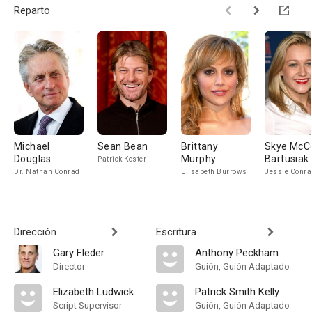
Reparto
Michael
Sean Bean
Brittany
Skye McC
Douglas
Murphy
Bartusiak
Patrick Koster
Dr. Nathan Conrad
Elisabeth Burrows
Jessie Conra
Dirección
Escritura
Gary Fleder
Anthony Peckham
Director
Guión, Guión Adaptado
Elizabeth Ludwick-Bax
Patrick Smith Kelly
Script Supervisor
Guión, Guión Adaptado