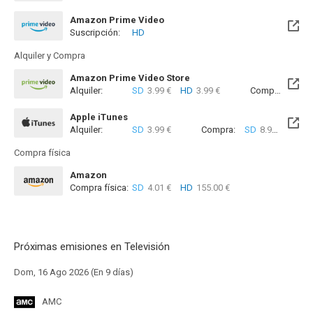
Amazon Prime Video
Suscripción:
HD
Alquiler y Compra
Amazon Prime Video Store
Alquiler:
SD
3.99 €
HD
3.99 €
Compra:
SD
8
Apple iTunes
Alquiler:
SD
3.99 €
Compra:
SD
8.99 €
Compra física
Amazon
Compra física:
SD
4.01 €
HD
155.00 €
Próximas emisiones en Televisión
Dom, 16 Ago 2026 (En 9 días)
AMC