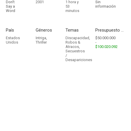
Don't
2001
1 hora y
Sin
Say a
53
información
Word
minutos
País
Géneros
Temas
Presupuesto - Ingresos
Estados
Intriga
,
Discapacidad
,
$50.000.000
Unidos
Thriller
Robos &
-
Atracos
,
$100.020.092
Secuestros
/
Desapariciones