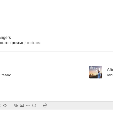
angers
oductor Ejecutivo
(
8
capítulos
)
6.8
Año
Creador
Addi