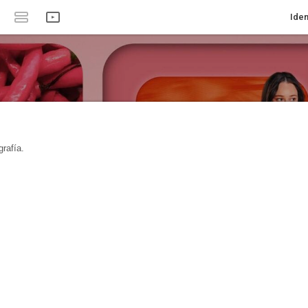
Iden
rafía.