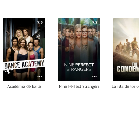
7.9
7.3
Academia de baile
Nine Perfect Strangers
6.8
6.1