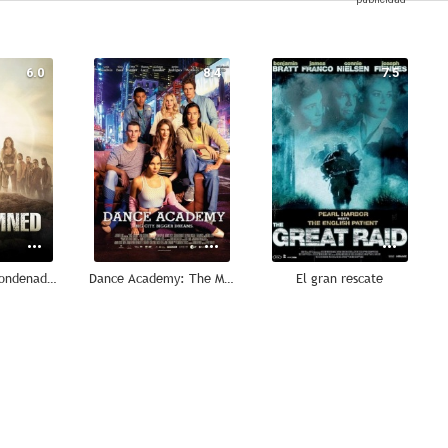
6.0
8.4
7.5
La isla de los condenados
Dance Academy: The Movie
El gran rescate
--
--
--