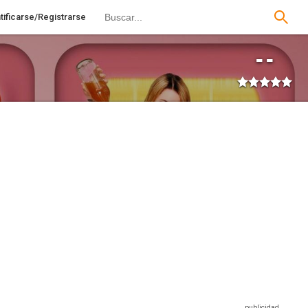
tificarse/Registrarse
--