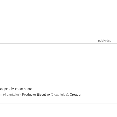
iversary
The Dry
The End
nagre de manzana
ón
(
4
capítulos
)
,
Productor Ejecutivo
(
6
capítulos
)
,
Creador