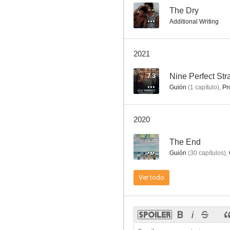
--
The Dry
Additional Writing
2021
7.3
Nine Perfect Str
Guión
(
1
capítulo
)
,
Pr
2020
--
The End
Guión
(
30
capítulos
)
,
Ver todo