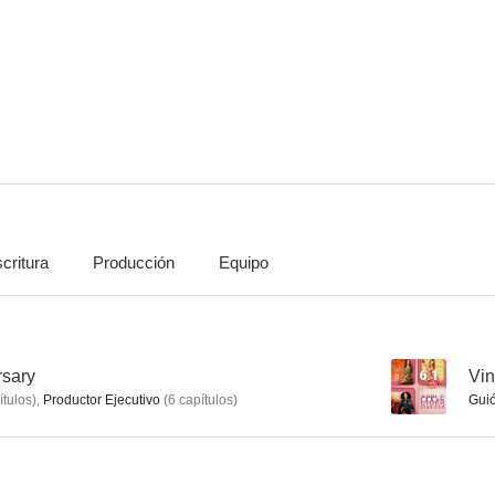
Años de sequía
Vinagre de manzana
The Last Ann
critura
Producción
Equipo
rsary
6.1
Vi
ítulos
)
,
Productor Ejecutivo
(
6
capítulos
)
Gui