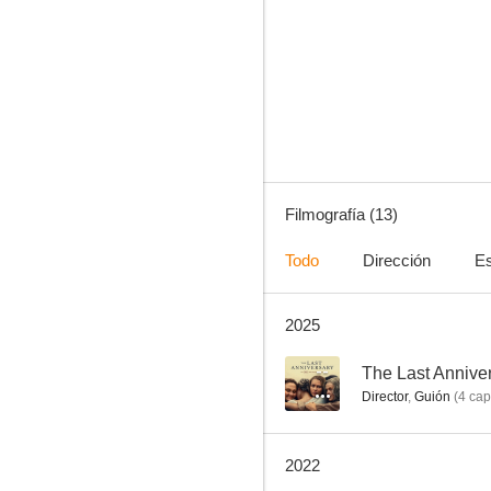
Las nuevas leyendas de Mono
--
Filmografía (13)
Todo
Dirección
Es
2025
Mary: The Making of a Princess
--
The Last Annive
Director
,
Guión
(
4
cap
2022