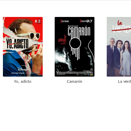
8.2
7.7
Yo, adicto
Camarón
La ver
6.3
6.3