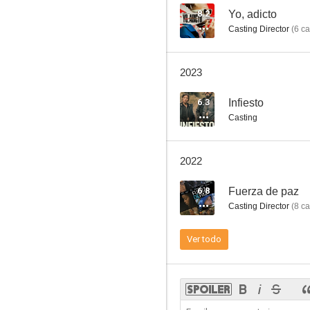
8.2
Yo, adicto
Casting Director
(
6
ca
Fuerza de paz
2023
4.0
6.3
Infiesto
Casting
2022
6.8
Fuerza de paz
Casting Director
(
8
ca
Gitano
Ver todo
--