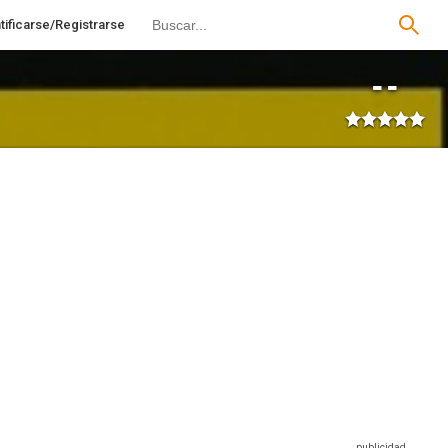
tificarse/Registrarse
--