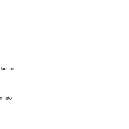
El silencio de la ciudad blanca
Infiesto
Fenóme
5.4
8.0
ducción
Abracadabra
Cada día nace un listo
Blancani
6.7
6.4
 listo