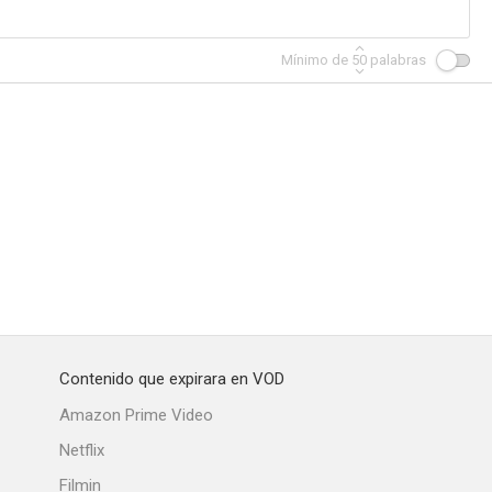
Mínimo de
50
palabras
Contenido que expirara en VOD
Amazon Prime Video
Netflix
Filmin