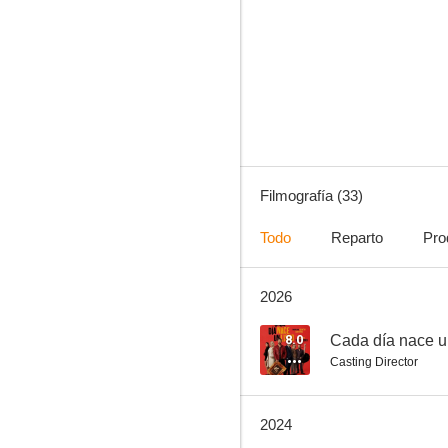
Los últimos días
5.7
Filmografía (33)
Todo
Reparto
Pro
2026
La gran aventura de Mortadelo y Filemón
6.8
8.0
Cada día nace un
Casting Director
2024