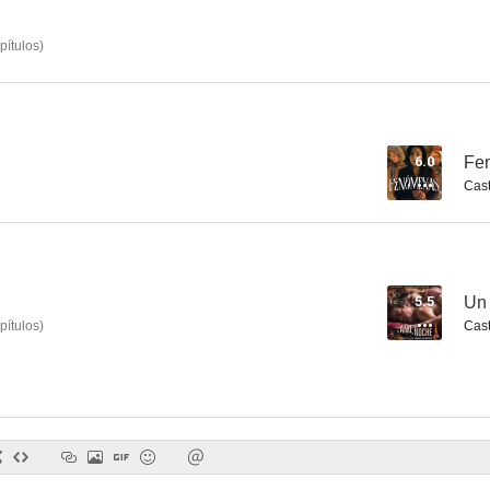
pítulos
)
El árbol de la sangre
Sabuesos
2.0
--
6.0
Fe
Cast
5.5
Un 
pítulos
)
Cast
Mario Conde. Los días de gloria
En la alegría y en la tristeza
Los hijos de
--
--