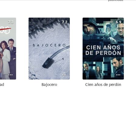
7.3
7.2
6.9
dad
Bajocero
Cien años de perdón
6.0
5.9
5.8