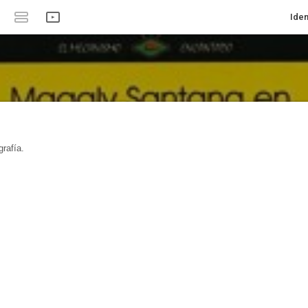
Iden
rafía.