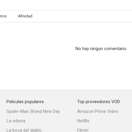
otos
Afinidad
Shacky Carmine
Los hijos del viento
No hay ningun comentario.
Peliculas populares
Top proveedores VOD
Spider-Man: Brand New Day
Amazon Prime Video
La odisea
Netflix
La boca del diablo
Filmin