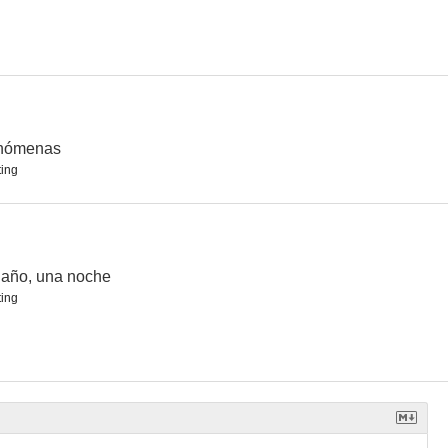
Aquí Paz y después Gloria
Gente pez
Un año, una noche
--
--
--
nómenas
ing
año, una noche
ing
l viento
No debes estar aquí
Mala espina