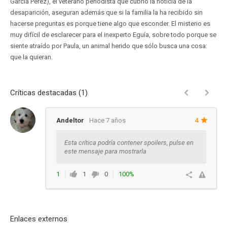
García Pérez), el veterano periodista que cubrió la noticia de la
desaparición, aseguran además que si la familia la ha recibido sin
hacerse preguntas es porque tiene algo que esconder. El misterio es
muy difícil de esclarecer para el inexperto Eguía, sobre todo porque se
siente atraído por Paula, un animal herido que sólo busca una cosa:
que la quieran.
Críticas destacadas (1)
Andeltor
Hace 7 años
4
Esta crítica podría contener spoilers, pulse en
este mensaje para mostrarla
1
1
0
100%
Responder
Enlaces externos