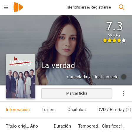
Identificarse/Registrarse
7.3
50 votos
La verdad
Cancelada • Final cerrado
Marcar ficha
Información
Trailers
Capítulos
DVD / Blu-Ray
(2)
Título original
Año
Duración
Temporadas
Clasificación por edades