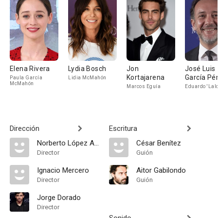
Elena Rivera
Lydia Bosch
Jon
José Luis
Kortajarena
García Pé
Paula García
Lidia McMahón
McMahón
Marcos Eguía
Eduardo 'Lalo
Dirección
Escritura
Norberto López Amado
César Benítez
Director
Guión
Ignacio Mercero
Aitor Gabilondo
Director
Guión
Jorge Dorado
Director