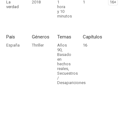
La
2018
1
1
16+
verdad
hora
y 10
minutos
País
Géneros
Temas
Capítulos
España
Thriller
Años
16
90
,
Basado
en
hechos
reales
,
Secuestros
/
Desapariciones