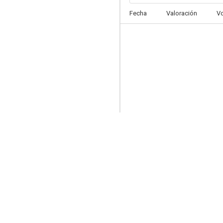
Fecha
Valoración
V
Way Down
6.7
Operación Camarón
6.2