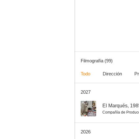
El príncipe
8.0
Filmografía (99)
Todo
Dirección
Pr
2027
Vivir sin permiso
7.9
--
El Marqués, 198
Compañía de Produc
2026