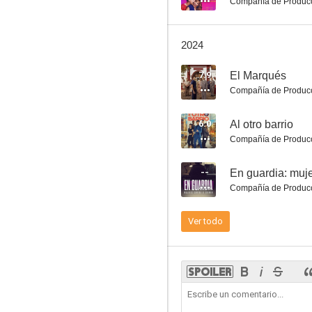
Compañía de Produc
2024
7.9
El Marqués
Los nuestros
Compañía de Produc
7.2
6.0
Al otro barrio
Compañía de Produc
--
En guardia: muje
Compañía de Produc
Ver todo
Odio el verano
6.9