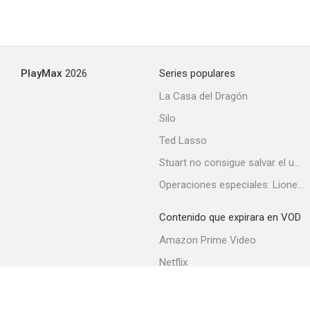
PlayMax
2026
Series populares
Los Gipsy Kings
La Casa del Dragón
4.9
Silo
Ted Lasso
Stuart no consigue salvar el universo
Operaciones especiales: Lioness
Contenido que expirara en VOD
Amazon Prime Video
Serrines, madera de actor
Netflix
4.0
Filmin
Movistar+