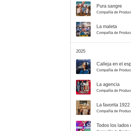
8.0
Pura sangre
Compañía de Produc
Ella es tu padre
--
La maleta
Compañía de Produc
7.8
2025
9.1
Calleja en el es
Compañía de Produc
8.0
La agencia
Compañía de Produc
Lo que escondían sus ojos
7.5
7.6
La favorita 1922
Compañía de Produc
4.5
Todos los lados