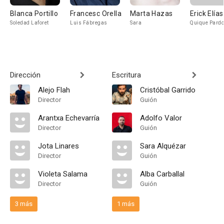
Blanca Portillo
Francesc Orella
Marta Hazas
Erick Elías
Soledad Laforet
Luis Fábregas
Sara
Quique Pardo
Dirección
Escritura
Alejo Flah
Cristóbal Garrido
Director
Guión
Arantxa Echevarría
Adolfo Valor
Director
Guión
Jota Linares
Sara Alquézar
Director
Guión
Violeta Salama
Alba Carballal
Director
Guión
3 más
1 más