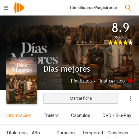
Identificarse/Registrarse
8.9
36 votos
Días mejores
Finalizada • Final cerrado
Marcar ficha
Información
Trailers
Capítulos
DVD / Blu-Ray
Título original
Año
Duración
Temporadas
Clasificación por edades