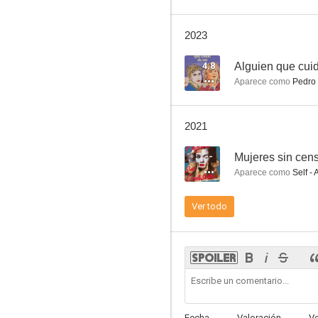
Historias para no dormir
2023
7.7
4.8
Alguien que cui
Aparece como
Pedro
2021
--
Mujeres sin cen
Aparece como
Self - 
El diputado
Ver todo
7.0
Fecha
Valoración
V