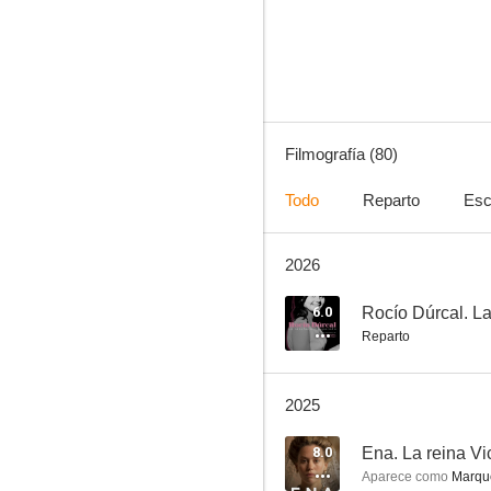
La corona partida
5.3
Filmografía (80)
Todo
Reparto
Esc
2026
¿Quién mató a Bambi?
8.3
6.0
Reparto
2025
8.0
Ena. La reina Vi
Aparece como
Marqué