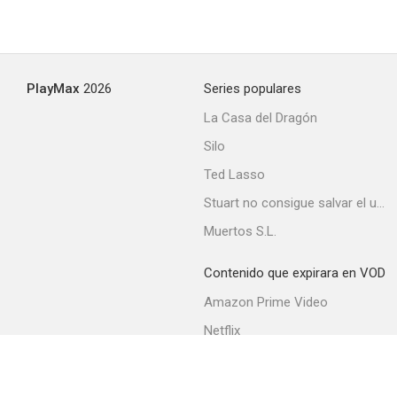
La Santa Hermandad
--
PlayMax
2026
Series populares
La Casa del Dragón
Silo
Ted Lasso
Stuart no consigue salvar el universo
Muertos S.L.
Cristina Guzmán
--
Contenido que expirara en VOD
Amazon Prime Video
Netflix
Filmin
Movistar+