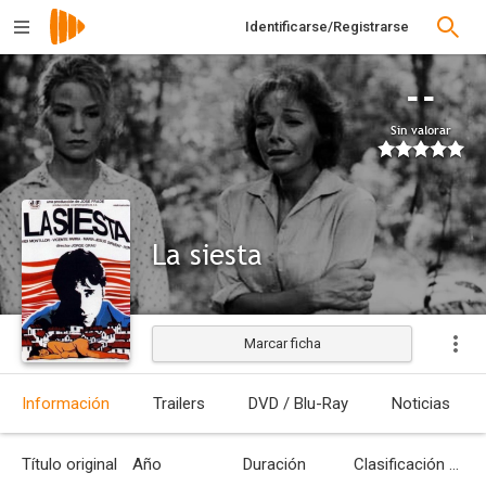
Identificarse/Registrarse
--
Sin valorar
La siesta
Marcar ficha
Estrenada
Información
Trailers
DVD / Blu-Ray
Noticias
Título original
Año
Duración
Clasificación por edades