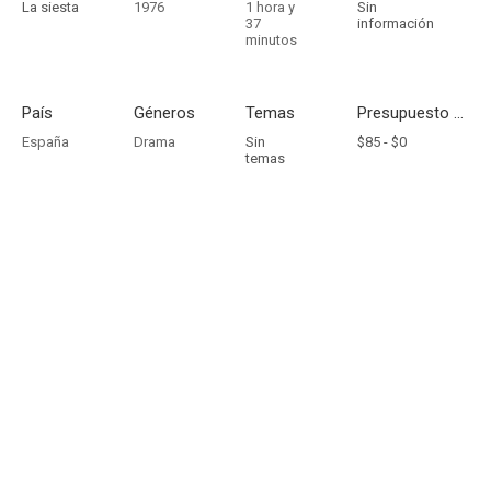
La siesta
1976
1 hora y
Sin
37
información
minutos
País
Géneros
Temas
Presupuesto - Ingresos
España
Drama
Sin
$85 -
$0
temas