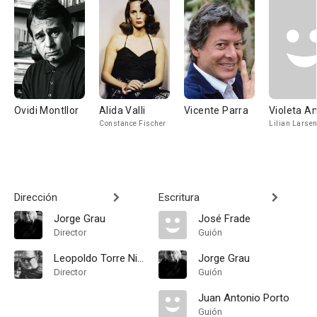
Ovidi Montllor
Alida Valli
Vicente Parra
Violeta An
Constance Fischer
Lilian Larse
Dirección
Escritura
Jorge Grau
José Frade
Director
Guión
Leopoldo Torre Nilsson
Jorge Grau
Director
Guión
Juan Antonio Porto
Guión