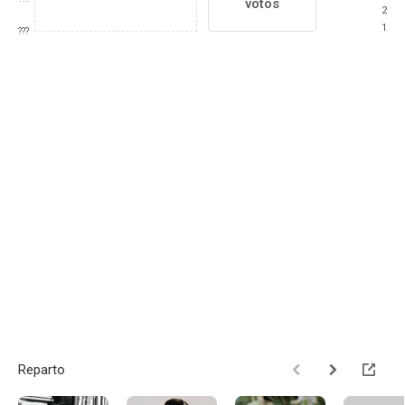
votos
2
1
???
Reparto