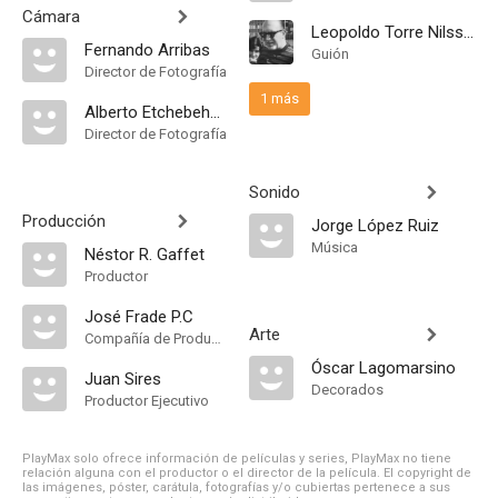
Cámara
Leopoldo Torre Nilsson
Fernando Arribas
Guión
Director de Fotografía
1 más
Alberto Etchebehere
Director de Fotografía
Sonido
Producción
Jorge López Ruiz
Música
Néstor R. Gaffet
Productor
José Frade P.C
Arte
Compañía de Produccion
Óscar Lagomarsino
Juan Sires
Decorados
Productor Ejecutivo
PlayMax solo ofrece información de películas y series, PlayMax no tiene
relación alguna con el productor o el director de la película. El copyright de
las imágenes, póster, carátula, fotografías y/o cubiertas pertenece a sus