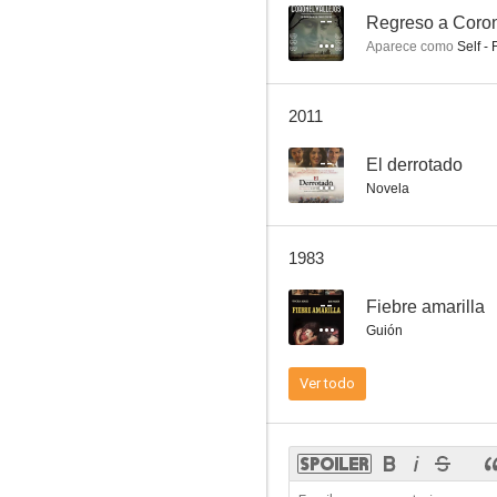
--
Regreso a Coron
Aparece como
Self - 
El pibe Cabeza
2011
--
--
El derrotado
Novela
1983
--
Fiebre amarilla
Guión
La muerte de Sebastián Arache y su pobre entierro
Ver todo
--