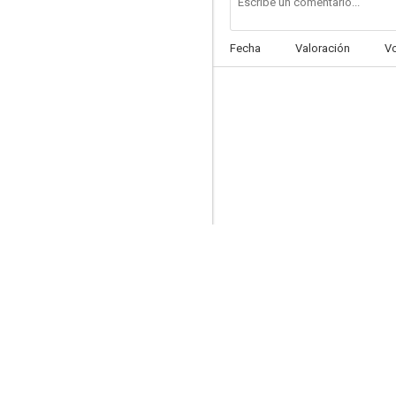
Fecha
Valoración
V
Güemes, la tierra en armas
--
Martín Fierro
--