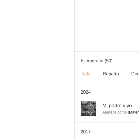
Regreso a Coronel Vallejos
--
Filmografía (50)
Todo
Reparto
Dir
2024
La siesta
--
--
Mi padre y yo
Aparece como
(Materi
2017