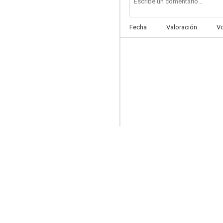
Fecha
Valoración
V
La guita
--
El profesor hippie
--