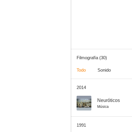
Negra medianoche
--
Filmografía (30)
Todo
Sonido
2014
La siesta
--
--
Neuróticos
Música
1991