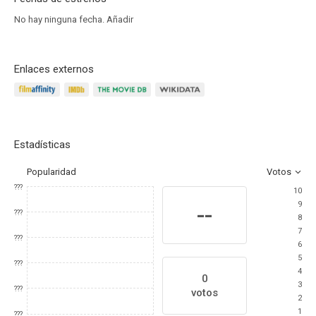
No hay ninguna fecha.
Añadir
Enlaces externos
Estadísticas
Popularidad
Votos
???
10
9
--
???
8
7
???
6
5
???
4
0
3
???
votos
2
1
???