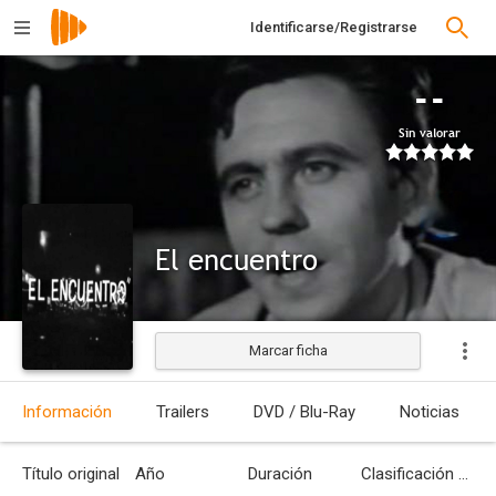
Identificarse/Registrarse
--
Sin valorar
El encuentro
Marcar ficha
Estrenada
Información
Trailers
DVD / Blu-Ray
Noticias
Título original
Año
Duración
Clasificación por edades