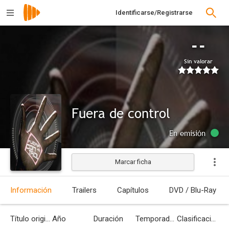
Identificarse/Registrarse
--
Sin valorar
Fuera de control
En emisión
Marcar ficha
Información
Trailers
Capítulos
DVD / Blu-Ray
Título original
Año
Duración
Temporadas
Clasificación por edades