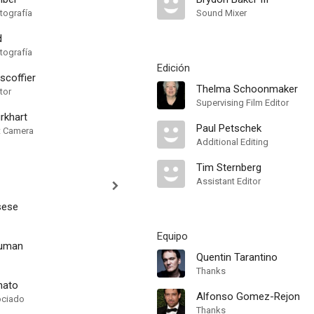
tografía
Sound Mixer
d
tografía
Edición
scoffier
Thelma Schoonmaker
tor
Supervising Film Editor
rkhart
Paul Petschek
nt Camera
Additional Editing
Tim Sternberg
Assistant Editor
sese
Equipo
auman
Quentin Tarantino
Thanks
nato
Alfonso Gomez-Rejon
ociado
Thanks