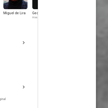
Miguel de Lira
George Lucas
Isabel Blanco
Billy Wilder
Himself
Himself
inal