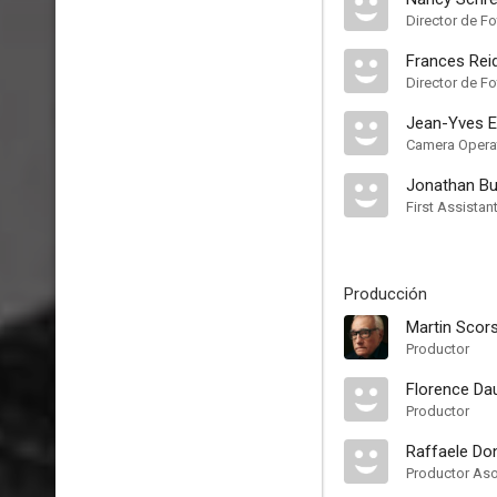
Director de Fo
Frances Rei
Director de Fo
Jean-Yves E
Camera Opera
Jonathan Bu
First Assista
Producción
Martin Scor
Productor
Florence D
Productor
Raffaele Do
Productor As