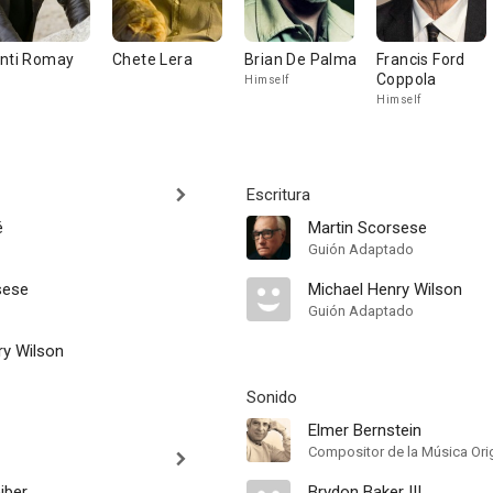
nti Romay
Chete Lera
Brian De Palma
Francis Ford
Coppola
Himself
Himself
Escritura
é
Martin Scorsese
Guión Adaptado
sese
Michael Henry Wilson
Guión Adaptado
ry Wilson
Sonido
Elmer Bernstein
Compositor de la Música Orig
iber
Brydon Baker III