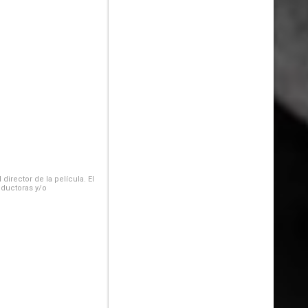
irector de la película. El
oductoras y/o