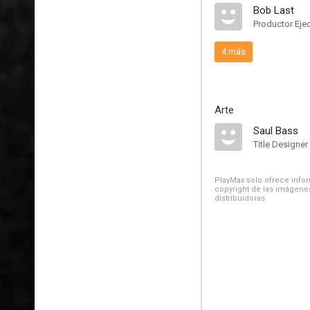
Bob Last
Productor Eje
4 más
Arte
Saul Bass
Title Designer
PlayMax solo ofrece inform
copyright de las imágenes
distribuidoras.