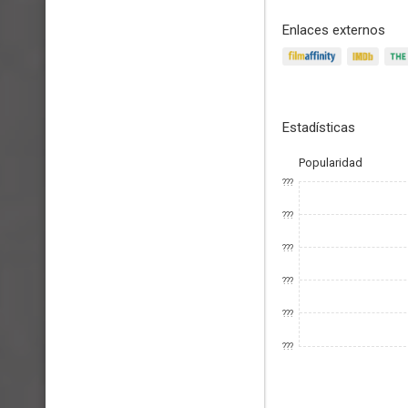
Enlaces externos
Estadísticas
Popularidad
???
???
???
???
???
???