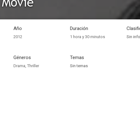
 Movie
Año
Duración
Clasif
2012
1 hora y 30 minutos
Sin inf
Géneros
Temas
Drama
,
Thriller
Sin temas