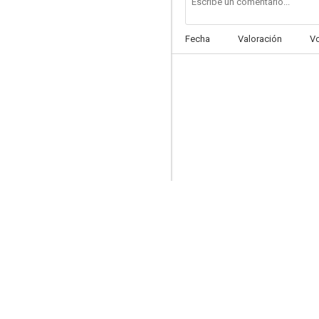
Fecha
Valoración
V
La habitación de al lado