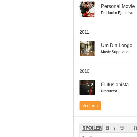
5.5
Personal Movie
Productor Ejecutivo
Um Dia Longo
2011
--
--
Um Dia Longo
Music Supervisor
2010
5.0
El ilusionista
Productor
Baader
Ver todo
--