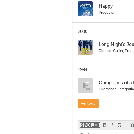
8.0
Happy
Productor
2000
--
Long Night's Jou
Director
,
Guión
,
Produ
1994
--
Complaints of a 
Director de Fotografía
Ver todo