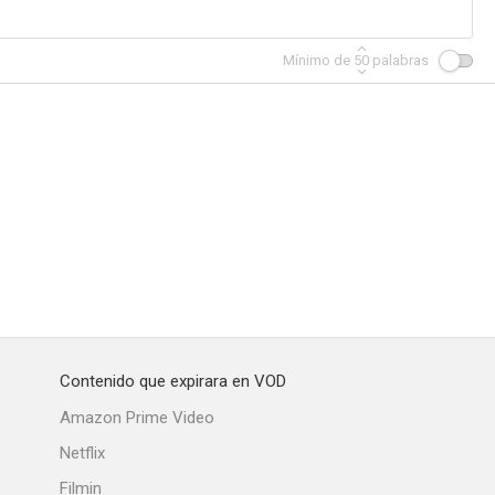
Mínimo de
50
palabras
os
Isabel, la Reina
El bosque
--
--
--
Contenido que expirara en VOD
s
Falsa culpable
La isla del holandés
Amazon Prime Video
--
--
--
Netflix
Filmin