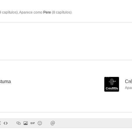
9
capítulos
)
,
Aparece como
Pere
(
8
capítulos
)
El gran Vázquez
Un cuento de Navidad
El fav
6.0
5.7
stuma
--
Cré
Apa
Un parell d'ous
No te puedes esconder
Alegre ma no
3.0
1.5