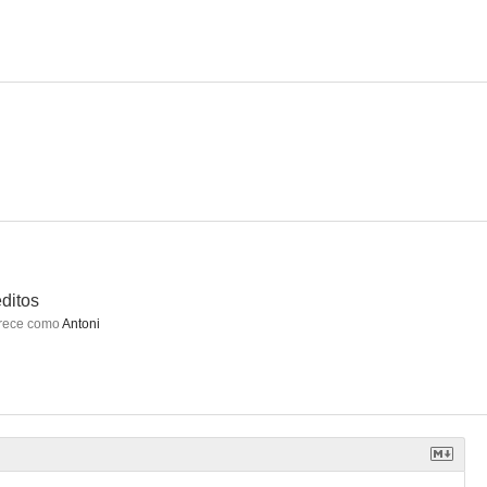
or
Marujas asesinas
Pon un hombre en tu vida
5.0
4.8
4.5
ditos
rece como
Antoni
n troppo
Copito de Nieve
Peor imposible, ¿qué puede fallar?
--
--
--