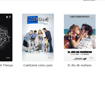
8.7
8.6
7.3
del Tiempo
Cuéntame cómo pasó
El día de mañana
9.0
8.0
7.8