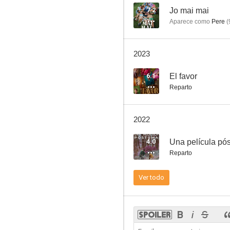
7.2
Jo mai mai
Aparece como
Pere
(
El sustituto
2023
6.0
6.1
El favor
Reparto
2022
4.0
Una película pó
Reparto
Amo tu cama rica
Ver todo
4.0