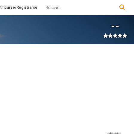
tificarse/Registrarse
--