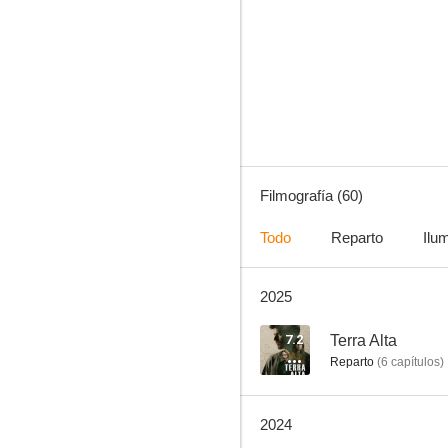
Blancanieves
7.7
Filmografía (60)
Todo
Reparto
Ilu
2025
45 revoluciones
7.1
7.2
Terra Alta
Reparto
(
6
capítulos
)
2024