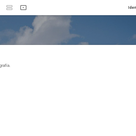
Iden
rafía.