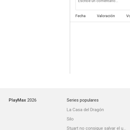
Fecha
Valoración
V
Una película póstuma
--
PlayMax
2026
Series populares
Macià contra Companys; les claus del 14 d'abril
La Casa del Dragón
--
Silo
Stuart no consigue salvar el universo