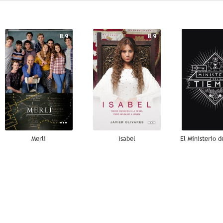
8.9
8.9
Merlí
Isabel
El Ministerio 
6.6
9.0