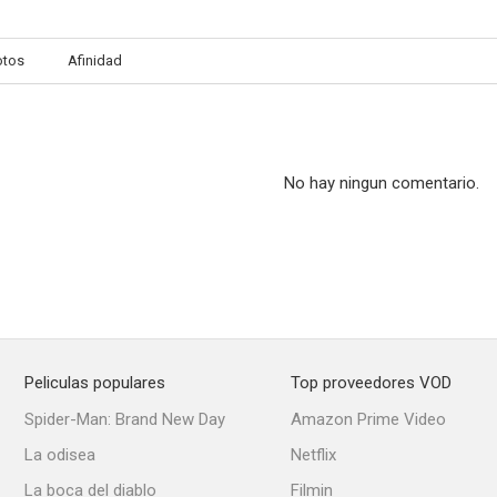
otos
Afinidad
El crédito
No dejaré que no me quieras
Crédit
--
--
No hay ningun comentario.
Peliculas populares
Top proveedores VOD
Un país para comérselo
Rumores
Rumor
Spider-Man: Brand New Day
Amazon Prime Video
--
--
La odisea
Netflix
La boca del diablo
Filmin