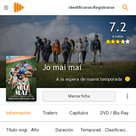
Identificarse/Registrarse
7.2
6 votos
Jo mai mai
A la espera de nueva temporada
Marcar ficha
Información
Trailers
Capítulos
DVD / Blu-Ray
Título original
Año
Duración
Temporadas
Clasificación por edades