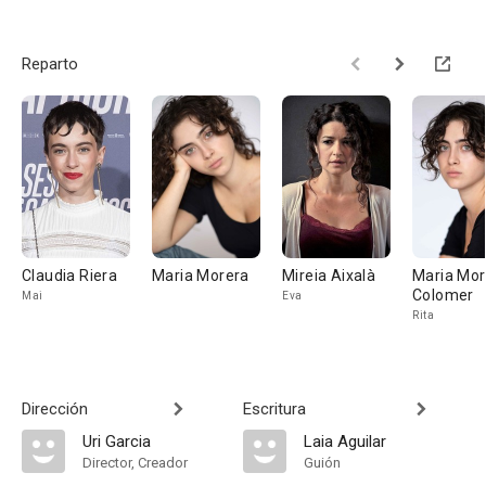
Reparto
Claudia Riera
Maria Morera
Mireia Aixalà
Maria Mor
Colomer
Mai
Eva
Rita
Dirección
Escritura
Uri Garcia
Laia Aguilar
Director, Creador
Guión