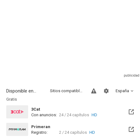
Disponible en...
Sitios compatibles
España
Gratis
3Cat
Con anuncios:
24 / 24 capítulos
HD
Disponible hasta el Lun, 02 Jul 2074 (Quedan 47 años)
Primeran
Registro:
2 / 24 capítulos
HD