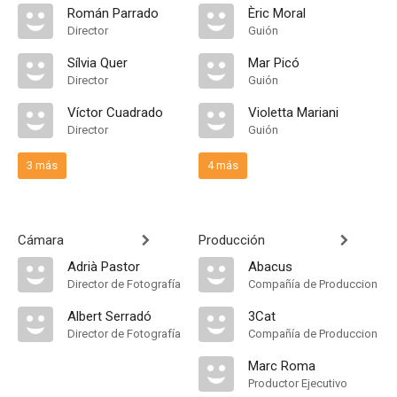
Román Parrado
Èric Moral
Director
Guión
Sílvia Quer
Mar Picó
Director
Guión
Víctor Cuadrado
Violetta Mariani
Director
Guión
3 más
4 más
Cámara
Producción
Adrià Pastor
Abacus
Director de Fotografía
Compañía de Produccion
Albert Serradó
3Cat
Director de Fotografía
Compañía de Produccion
Marc Roma
Productor Ejecutivo