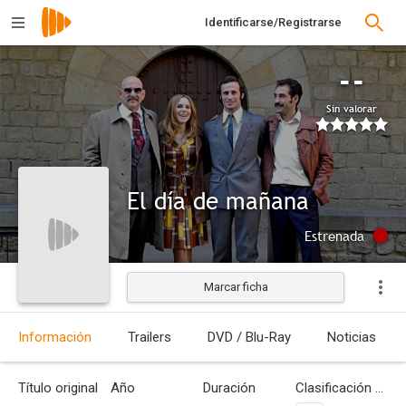
Identificarse/Registrarse
--
Sin valorar
El día de mañana
Estrenada
Marcar ficha
Información
Trailers
DVD / Blu-Ray
Noticias
Título original
Año
Duración
Clasificación por edades