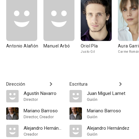
Antonio Alañón
Manuel Arbó
Oriol Pla
Aura Garr
Justo Gil
Carme Romá
Dirección
Escritura
Agustín Navarro
Juan Miguel Lamet
Director
Guión
Mariano Barroso
Mariano Barroso
Director, Creador
Guión
Alejandro Hernández
Alejandro Hernández
Creador
Guión