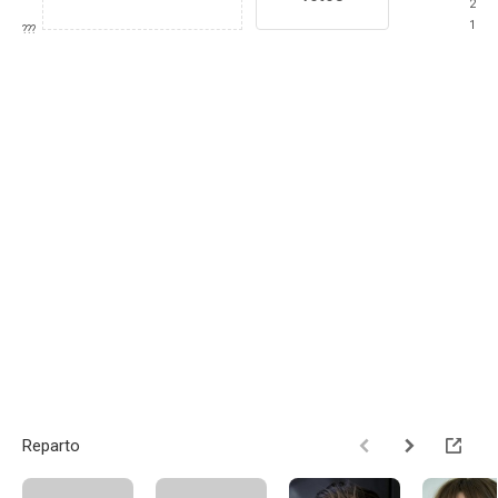
2
1
???
Reparto