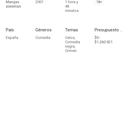
Marujas
2001
1 hora y
18+
asesinas
48
minutos
País
Géneros
Temas
Presupuesto - Ingresos
España
Comedia
Celos
,
$0 -
Comedia
$1.260.921
negra
,
Crimen