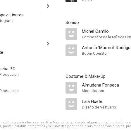
ópez-Linares
tografía
Sonido
Michel Camilo
Compositor de la Música Orig
Antonio 'Mármol' Rodrígu
te
Boom Operator
ueba P.C
Produccion
Costume & Make-Up
Almudena Fonseca
Produccion
Maquilladora
Lala Huete
Diseño de Vestuario
ación de películas y series, PlayMax no tiene relación alguna con el productor o el d
, póster, carátula, fotografías y/o cubiertas pertenece a sus respectivos autores, pr