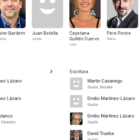
vier Bardem
Juan Botella
Cayetana
Pere Ponce
Guillén Cuervo
onio
Jaime
Pedro
Lola
Escritura
ínez-Lázaro
Martín Casariego
Guión, Novela
nez Lázaro
Emilio Martínez-Lázaro
Guión
blanco
Emilio Martínez Lázaro
t Director
Guión
David Trueba
Guión