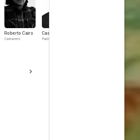
Roberto Cairo
Cassen
Lina Canalejas
Ayanta Bari
Camarero
Padre
Madre
Inés