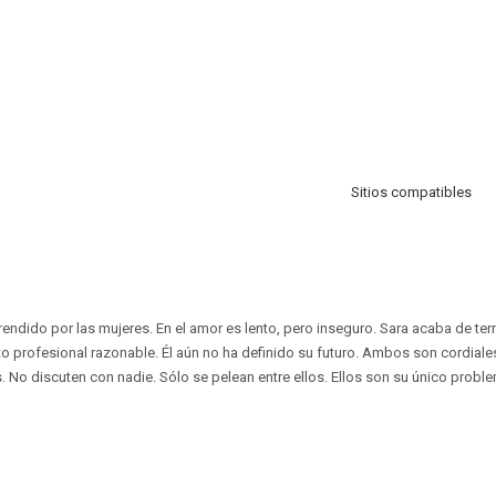
Sitios compatibles
endido por las mujeres. En el amor es lento, pero inseguro. Sara acaba de term
xito profesional razonable. Él aún no ha definido su futuro. Ambos son cordial
. No discuten con nadie. Sólo se pelean entre ellos. Ellos son su único probl