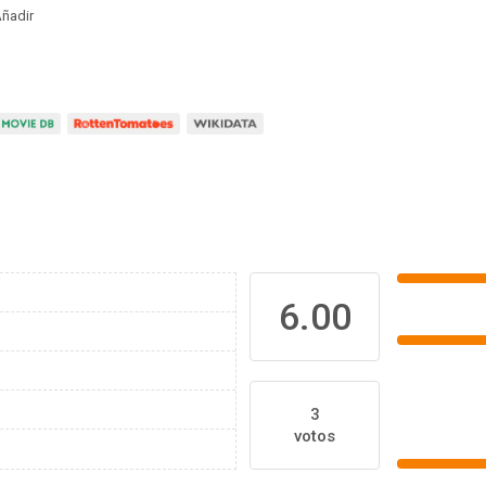
ñadir
6.00
3
votos