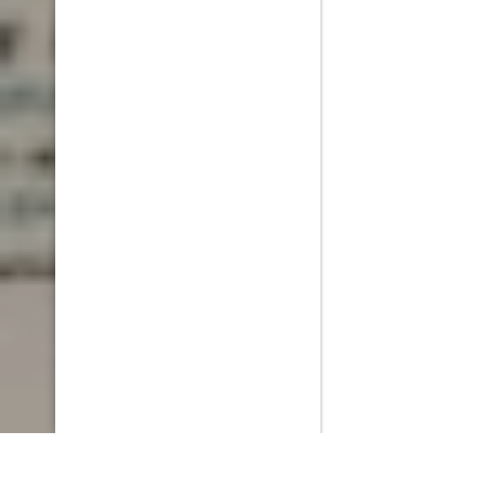
PlayMax
2026
Series populares