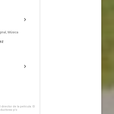
inal, Música
ez
irector de la película. El
oductoras y/o