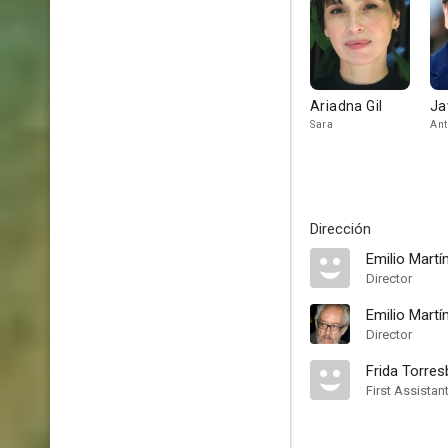
Ariadna Gil
Ja
Sara
Ant
Dirección
Emilio Mart
Director
Emilio Martí
Director
Frida Torres
First Assistan