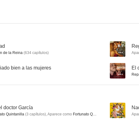
Los herederos de la tierra
La flor de mi secreto
Sinfí
7.0
6.8
tad
8.1
Reg
 de la Reina
(
634
capítulos
)
Apa
ado bien a las mujeres
--
El 
Rep
Todos los hombres sois iguales
La ardilla roja
Ana Tramel. 
l doctor García
6.0
Na
5.9
5.8
to Quintanilla
(
3
capítulos
)
,
Aparece como
Fortunato Quintanilla
(
3
capítulos
)
Apa