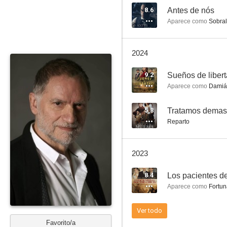
8.6
Antes de nós
Aparece como
Sobral
Amar es para siempre
2024
7.0
9.2
Sueños de liber
Aparece como
Damián
5.8
Tratamos demasi
Reparto
2023
Un chupete para ella
8.4
Los pacientes de
6.0
Aparece como
Fortuna
Ver todo
Favorito/a