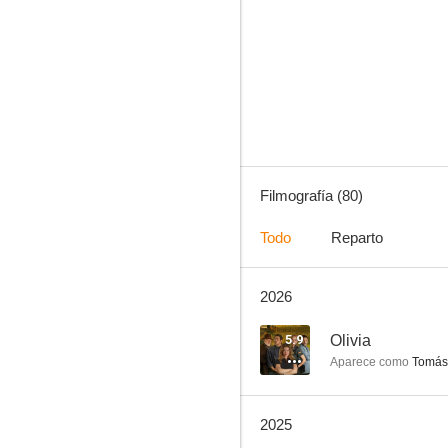
Néboa
8.5
Filmografía (80)
Todo
Reparto
2026
Tengo una casa
7.8
5.9
Olivia
Aparece como
Tomás
2025