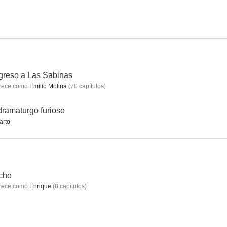
n
Tierra
Astronautas
6.7
6.2
6.0
reso a Las Sabinas
rece como
Emilio Molina
(
70
capítulos
)
dramaturgo furioso
arto
El juego
El síndrome de Ulises
Amo tu cama rica
cho
5.1
5.0
5.0
rece como
Enrique
(
8
capítulos
)