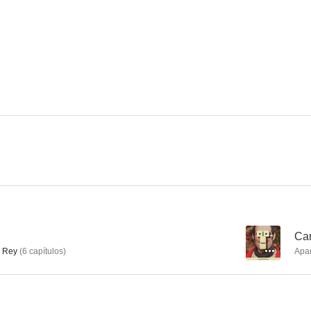
La cocinera de Castamar
La Celestina
Sueños de l
8.4
8.3
Los pacientes del doctor García
El lápiz del carpintero
Regreso a Las
7.8
7.4
--
Car
 Rey
(
6
capítulos
)
Apa