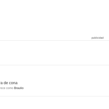
ibertad
Antes de nós
Brigada Central
8.1
8.0
7.9
 Sabinas
El club de la comedia
Besos al aire
7.3
7.3
7.0
a de cona
rece como
Braulio