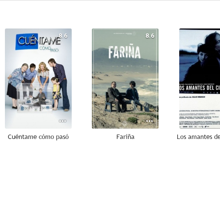
8.6
8.6
Cuéntame cómo pasó
Fariña
7.3
5.1