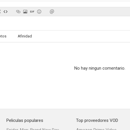
Olivia
Tratamos demasiado bien a las mujeres
otos
Afinidad
4.0
4.0
No hay ningun comentario.
Esta noche, no
La reina anónima
El juego más 
--
--
Peliculas populares
Top proveedores VOD