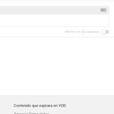
Hombre muerto no sabe vivir
Tres días en Pedro Bernardo
Animales de compañía
Mínimo de
50
palabras
3.0
--
--
divertido
Cara de cona
El dramaturgo furioso
--
--
--
Contenido que expirara en VOD