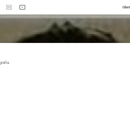
Iden
rafía.