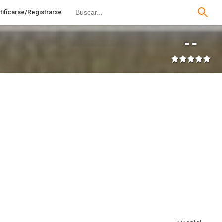
tificarse/Registrarse
--