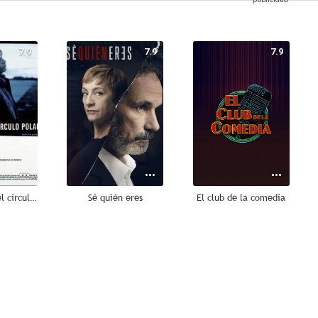
7.9
7.9
7.9
Los amantes del círculo polar
Sé quién eres
El club de la comedia
9.2
8.6
8.6