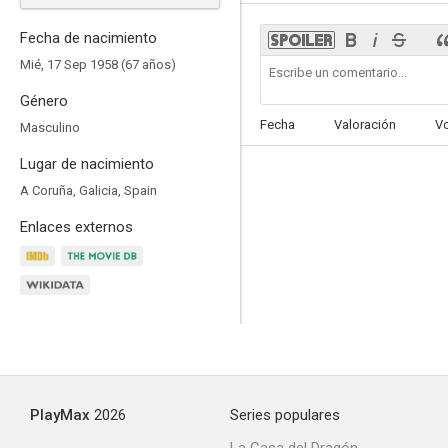
Fecha de nacimiento
Mié, 17 Sep 1958 (67 años)
Género
Nacho
Fecha
Valoración
V
Masculino
5.0
Lugar de nacimiento
A Coruña, Galicia, Spain
Enlaces externos
Sexo en el plató
--
PlayMax
2026
Series populares